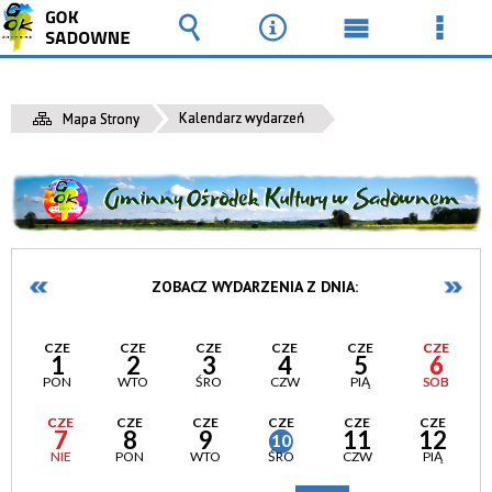
Wyszukiwarka
Narzędzia
Menu
Men
główne
szcz
Kalendarz wydarzeń
Mapa Strony
ZOBACZ WYDARZENIA Z DNIA:
CZE
CZE
CZE
CZE
CZE
CZE
1
2
3
4
5
6
PON
WTO
ŚRO
CZW
PIĄ
SOB
CZE
CZE
CZE
CZE
CZE
CZE
7
8
9
11
12
10
NIE
PON
WTO
ŚRO
CZW
PIĄ