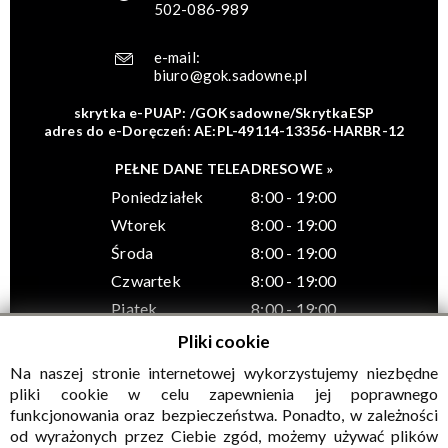
502-086-989
e-mail:
biuro@gok.sadowne.pl
skrytka e-PUAP: /GOKsadowne/SkrytkaESP
adres do e-Doręczeń: AE:PL-49114-13356-HARBR-12
PEŁNE DANE TELEADRESOWE »
Poniedziałek
8:00 - 19:00
Wtorek
8:00 - 19:00
Środa
8:00 - 19:00
Czwartek
8:00 - 19:00
Piątek
8:00 - 19:00
Pliki cookie
Na naszej stronie internetowej wykorzystujemy niezbędne
pliki cookie w celu zapewnienia jej poprawnego
funkcjonowania oraz bezpieczeństwa. Ponadto, w zależności
© Wszelkie prawa zastrzeżone, Gminny Ośrodek Kultury w
od wyrażonych przez Ciebie zgód, możemy używać plików
Sadownem