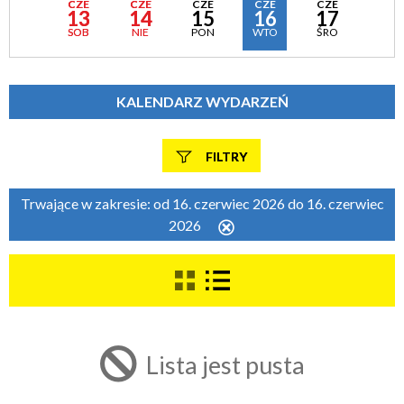
CZE
CZE
CZE
CZE
CZE
13
14
15
16
17
SOB
NIE
PON
WTO
ŚRO
KALENDARZ WYDARZEŃ
FILTRY
Szukana fraza
Trwające w zakresie:
od 16. czerwiec 2026 do 16. czerwiec
2026
Usuń
ten
filtr
Kategoria
Trwające w zakresie
Lista jest pusta
—