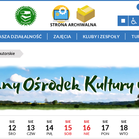
ASZA DZIAŁALNOŚĆ
ZAJĘCIA
KLUBY I ZESPOŁY
TU
autorskie
SIE
SIE
SIE
SIE
SIE
SIE
SIE
12
13
14
15
16
17
18
ŚRO
CZW
PIĄ
SOB
NIE
PON
WTO