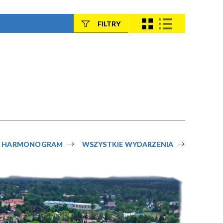
FILTRY
Szukana fraza
Kategoria
Trwające w
—
zakresie
HARMONOGRAM
WSZYSTKIE WYDARZENIA
Miejsce
Organizator