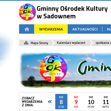
WYDARZENIA
AKTUALNOŚCI
N
Kalendarz wydarzeń
spotkania 
Mapa Strony
SIE
SIE
SIE
SIE
ZOBACZ
8
9
10
11
WYDARZENIA
Z DNIA:
SOB
NIE
PON
WTO