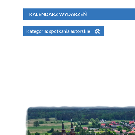
KALENDARZ WYDARZEŃ
Kategoria:
spotkania autorskie
Usuń
ten
filtr