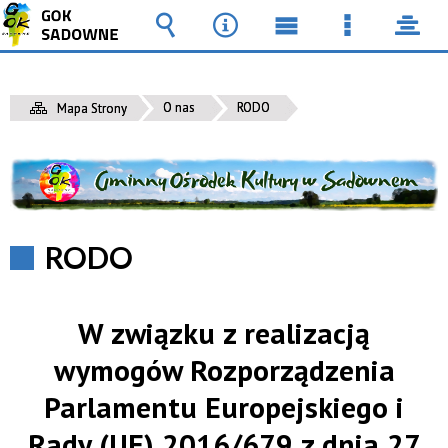
Wyszukiwarka
Narzędzia
Menu
Menu
pane
główne
szczegół
O nas
RODO
Mapa Strony
RODO
W związku z realizacją
wymogów Rozporządzenia
Parlamentu Europejskiego i
Rady (UE) 2016/679 z dnia 27