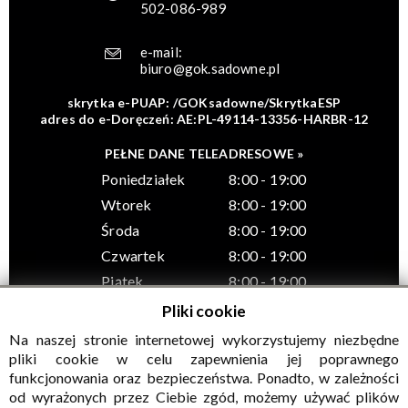
502-086-989
e-mail:
biuro@gok.sadowne.pl
skrytka e-PUAP: /GOKsadowne/SkrytkaESP
adres do e-Doręczeń: AE:PL-49114-13356-HARBR-12
PEŁNE DANE TELEADRESOWE »
Poniedziałek
8:00 - 19:00
Wtorek
8:00 - 19:00
Środa
8:00 - 19:00
Czwartek
8:00 - 19:00
Piątek
8:00 - 19:00
Pliki cookie
Na naszej stronie internetowej wykorzystujemy niezbędne
pliki cookie w celu zapewnienia jej poprawnego
funkcjonowania oraz bezpieczeństwa. Ponadto, w zależności
© Wszelkie prawa zastrzeżone, Gminny Ośrodek Kultury w
od wyrażonych przez Ciebie zgód, możemy używać plików
Sadownem