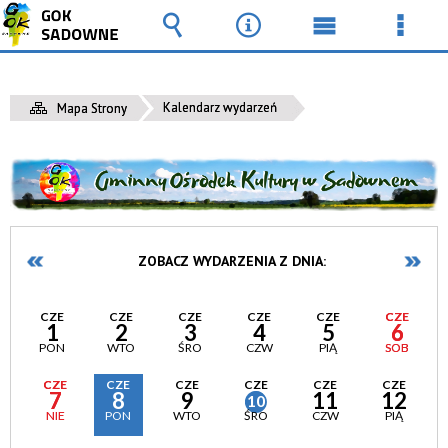
Wyszukiwarka
Narzędzia
Menu
Men
główne
szcz
Kalendarz wydarzeń
Mapa Strony
ZOBACZ WYDARZENIA Z DNIA:
CZE
CZE
CZE
CZE
CZE
CZE
1
2
3
4
5
6
PON
WTO
ŚRO
CZW
PIĄ
SOB
CZE
CZE
CZE
CZE
CZE
CZE
7
8
9
11
12
10
NIE
PON
WTO
ŚRO
CZW
PIĄ