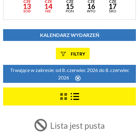
CZE
CZE
CZE
CZE
CZE
13
14
15
16
17
SOB
NIE
PON
WTO
ŚRO
KALENDARZ WYDARZEŃ
FILTRY
Szukana fraza
Trwające w zakresie:
od 8. czerwiec 2026 do 8. czerwiec
2026
Usuń
ten
filtr
Kategoria
Trwające w zakresie
Lista jest pusta
—