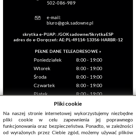
502-086-989
e-mail:
biuro@gok.sadowne.pl
skrytka e-PUAP: /GOKsadowne/SkrytkaESP
adres do e-Doręczeń: AE:PL-49114-13356-HARBR-12
PEŁNE DANE TELEADRESOWE »
Poniedziałek
8:00 - 19:00
Wtorek
8:00 - 19:00
Środa
8:00 - 19:00
Czwartek
8:00 - 19:00
Piątek
8:00 - 19:00
Pliki cookie
Na naszej stronie internetowej wykorzystujemy niezbędne
pliki cookie w celu zapewnienia jej poprawnego
funkcjonowania oraz bezpieczeństwa. Ponadto, w zależności
© Wszelkie prawa zastrzeżone, Gminny Ośrodek Kultury w
od wyrażonych przez Ciebie zgód, możemy używać plików
Sadownem