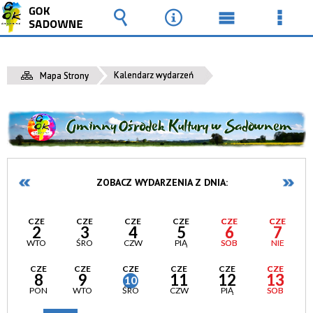
Wyszukiwarka
Narzędzia
Menu
Men
główne
szcz
Kalendarz wydarzeń
Mapa Strony
ZOBACZ WYDARZENIA Z DNIA:
CZE
CZE
CZE
CZE
CZE
CZE
2
3
4
5
6
7
WTO
ŚRO
CZW
PIĄ
SOB
NIE
CZE
CZE
CZE
CZE
CZE
CZE
8
9
11
12
13
10
PON
WTO
ŚRO
CZW
PIĄ
SOB