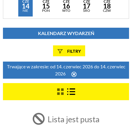
CZE
CZE
CZE
CZE
CZE
14
15
16
17
18
NIE
PON
WTO
ŚRO
CZW
KALENDARZ WYDARZEŃ
FILTRY
Szukana fraza
Trwające w zakresie:
od 14. czerwiec 2026 do 14. czerwiec
2026
Usuń
ten
filtr
Kategoria
Trwające w zakresie
Lista jest pusta
—