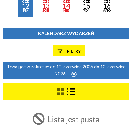
CZE
CZE
CZE
CZE
CZE
12
13
14
15
16
PIĄ
SOB
NIE
PON
WTO
KALENDARZ WYDARZEŃ
FILTRY
Szukana fraza
Trwające w zakresie:
od 12. czerwiec 2026 do 12. czerwiec
2026
Usuń
ten
filtr
Kategoria
Trwające w zakresie
Lista jest pusta
—