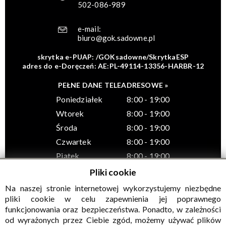
502-086-989
e-mail:
biuro@gok.sadowne.pl
skrytka e-PUAP: /GOKsadowne/SkrytkaESP
adres do e-Doręczeń: AE:PL-49114-13356-HARBR-12
PEŁNE DANE TELEADRESOWE »
Poniedziałek
8:00 - 19:00
Wtorek
8:00 - 19:00
Środa
8:00 - 19:00
Czwartek
8:00 - 19:00
Piątek
8:00 - 19:00
Pliki cookie
Na naszej stronie internetowej wykorzystujemy niezbędne
pliki cookie w celu zapewnienia jej poprawnego
funkcjonowania oraz bezpieczeństwa. Ponadto, w zależności
© Wszelkie prawa zastrzeżone, Gminny Ośrodek Kultury w
od wyrażonych przez Ciebie zgód, możemy używać plików
Sadownem