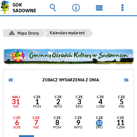
Wyszukiwarka
Narzędzia
Menu
Men
główne
szcz
Kalendarz wydarzeń
Mapa Strony
ZOBACZ WYDARZENIA Z DNIA:
MAJ
CZE
CZE
CZE
CZE
CZE
31
1
2
3
4
5
NIE
PON
WTO
ŚRO
CZW
PIĄ
CZE
CZE
CZE
CZE
CZE
CZE
6
7
8
9
11
10
SOB
NIE
PON
WTO
ŚRO
CZW