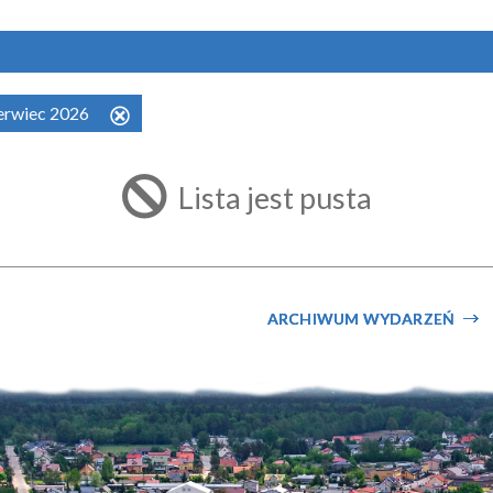
zerwiec 2026
Usuń
ten
filtr
Lista jest pusta
ARCHIWUM WYDARZEŃ