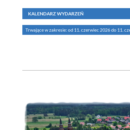
KALENDARZ WYDARZEŃ
Trwające w zakresie:
od 11. czerwiec 2026 do 11. c