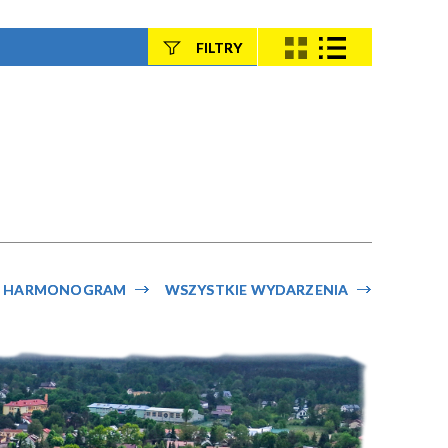
FILTRY
Szukana fraza
Kategoria
Trwające w
—
zakresie
HARMONOGRAM
WSZYSTKIE WYDARZENIA
Miejsce
Organizator