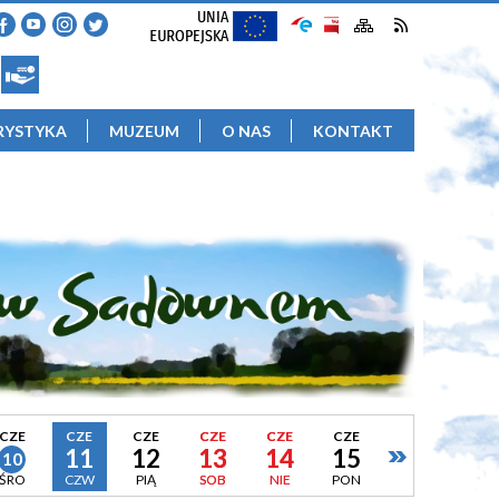
RYSTYKA
MUZEUM
O NAS
KONTAKT
CZE
CZE
CZE
CZE
CZE
CZE
11
12
13
14
15
10
ŚRO
CZW
PIĄ
SOB
NIE
PON