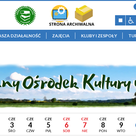
ASZA DZIAŁALNOŚĆ
ZAJĘCIA
KLUBY I ZESPOŁY
TU
CZE
CZE
CZE
CZE
CZE
CZE
CZE
3
4
5
6
7
8
9
ŚRO
CZW
PIĄ
SOB
NIE
PON
WTO