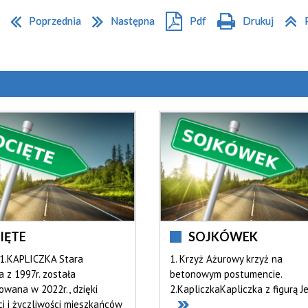
Poprzednia
Następna
Pdf
Drukuj
IĘTE
SOJKÓWEK
1.KAPLICZKA Stara
1. Krzyż Ażurowy krzyż na
a z 1997r. została
betonowym postumencie.
wana w 2022r., dzięki
2.KapliczkaKapliczka z figurą J
ci i życzliwości mieszkańców