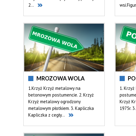
2...
wsi.Figur
MROZOWA WOLA
PO
1.Krzyż Krzyż metalowy na
1. Krzyż
betonowym postumencie. 2. Krzyż
postumen
Krzyż metalowy ogrodzony
Krzyż Kr
metalowym płotkiem. 3. Kapliczka
1975r. 3
Kapliczka z cegły...