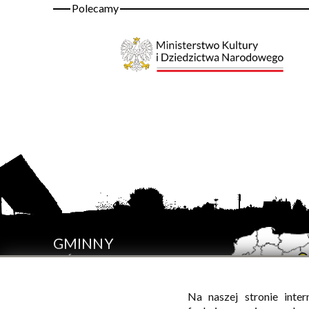
GMINNY
OŚRODEK
KULTURY
W SADOWNEM
Na naszej stronie inte