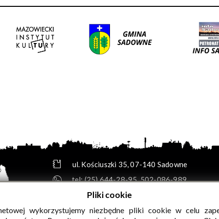
ul. Kościuszki 35, 07-140 Sadowne
tel:
(25) 644-28-95
,
502-086-989
e-mail:
biuro@gok.sadowne.pl
Pliki cookie
skrytka e-PUAP: /GOKsadowne/SkrytkaESP
rnetowej wykorzystujemy niezbędne pliki cookie w celu zap
adres do e-Doręczeń: AE:PL-49114-13356-HARBR