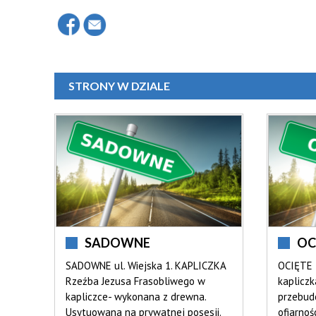
STRONY W DZIALE
SADOWNE
OC
SADOWNE ul. Wiejska 1. KAPLICZKA
OCIĘTE 
Rzeźba Jezusa Frasobliwego w
kapliczk
kapliczce- wykonana z drewna.
przebudo
Usytuowana na prywatnej posesji.
ofiarnoś