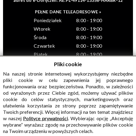
adres do e-Doręczeń: AE:PL-49114-13356-HARBR-12
PEŁNE DANE TELEADRESOWE »
Poniedziałek
8:00 - 19:00
Wtorek
8:00 - 19:00
Środa
8:00 - 19:00
Czwartek
8:00 - 19:00
Piątek
8:00 - 19:00
Pliki cookie
Na naszej stronie internetowej wykorzystujemy niezbędne
pliki cookie w celu zapewnienia jej poprawnego
funkcjonowania oraz bezpieczeństwa. Ponadto, w zależności
© Wszelkie prawa zastrzeżone, Gminny Ośrodek Kultury w
od wyrażonych przez Ciebie zgód, możemy używać plików
Sadownem
cookie do celów statystycznych, marketingowych oraz
ułatwienia korzystania ze strony poprzez zapamiętywanie
Twoich preferencji. Więcej informacji na ten temat znajdziesz
w naszej
Polityce prywatności
. Wybierając opcję „Akceptuję
wybrane” wyrażasz zgodę na przechowywanie plików cookie
na Twoim urządzeniu w powyższych celach.