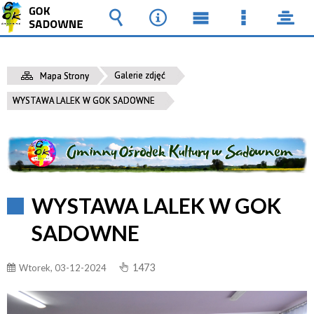
Wyszukiwarka
Narzędzia
Menu
Menu
pane
główne
szczegół
Galerie zdjęć
Mapa Strony
WYSTAWA LALEK W GOK SADOWNE
WYSTAWA LALEK W GOK
SADOWNE
1473
Wtorek, 03-12-2024