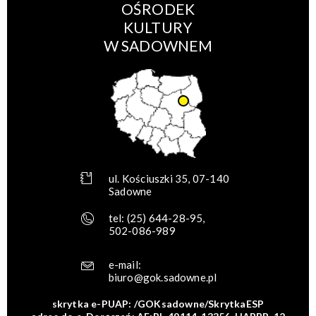
OŚRODEK
KULTURY
W SADOWNEM
ul. Kościuszki 35, 07-140
Sadowne
tel:
(25) 644-28-95
,
502-086-989
e-mail:
biuro@gok.sadowne.pl
skrytka e-PUAP: /GOKsadowne/SkrytkaESP