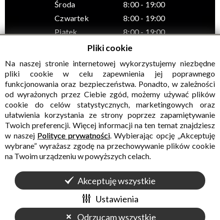
Środa
8:00 - 19:00
Czwartek
8:00 - 19:00
Piątek
8:00 - 19:00
Pliki cookie
Na naszej stronie internetowej wykorzystujemy niezbędne
pliki cookie w celu zapewnienia jej poprawnego
funkcjonowania oraz bezpieczeństwa. Ponadto, w zależności
© Wszelkie prawa zastrzeżone, Gminny Ośrodek Kultury w
od wyrażonych przez Ciebie zgód, możemy używać plików
Sadownem
cookie do celów statystycznych, marketingowych oraz
ułatwienia korzystania ze strony poprzez zapamiętywanie
Twoich preferencji. Więcej informacji na ten temat znajdziesz
w naszej
Polityce prywatności
. Wybierając opcję „Akceptuję
wybrane” wyrażasz zgodę na przechowywanie plików cookie
na Twoim urządzeniu w powyższych celach.
Akceptuję wszystkie
WALIDACJA:
HTML5
+
CSS3
+
WCAG 2.1
WYKONANIE
CONCEPT
INTERMEDIA
Ustawienia
Odrzucam wszystkie