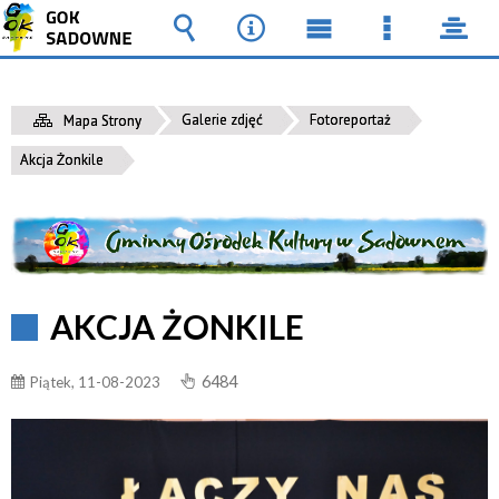
Wyszukiwarka
Narzędzia
Menu
Menu
pane
główne
szczegół
Galerie zdjęć
Fotoreportaż
Mapa Strony
Akcja Żonkile
AKCJA ŻONKILE
6484
Piątek, 11-08-2023