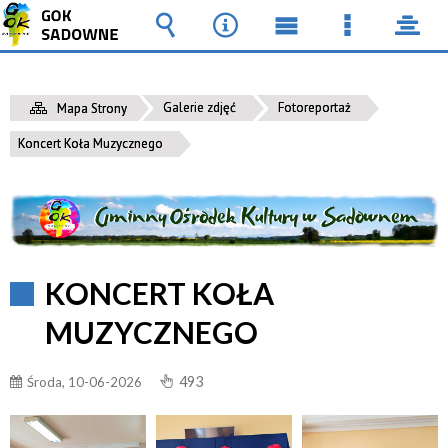
Wyszukiwarka
Narzędzia
Menu
Menu
pane
główne
szczegół
Galerie zdjęć
Fotoreportaż
Mapa Strony
Koncert Koła Muzycznego
KONCERT KOŁA
MUZYCZNEGO
493
Środa, 10-06-2026