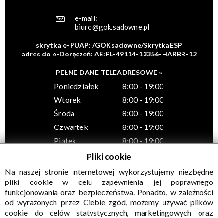
e-mail:
biuro@gok.sadowne.pl
skrytka e-PUAP: /GOKsadowne/SkrytkaESP
adres do e-Doręczeń: AE:PL-49114-13356-HARBR-12
PEŁNE DANE TELEADRESOWE »
Poniedziałek
8:00 - 19:00
Wtorek
8:00 - 19:00
Środa
8:00 - 19:00
Czwartek
8:00 - 19:00
Piątek
8:00 - 19:00
Pliki cookie
Na naszej stronie internetowej wykorzystujemy niezbędne
pliki cookie w celu zapewnienia jej poprawnego
funkcjonowania oraz bezpieczeństwa. Ponadto, w zależności
© Wszelkie prawa zastrzeżone, Gminny Ośrodek Kultury w
od wyrażonych przez Ciebie zgód, możemy używać plików
Sadownem
cookie do celów statystycznych, marketingowych oraz