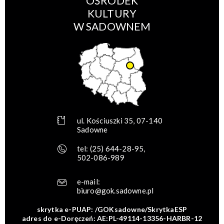
OŚRODEK
KULTURY
W SADOWNEM
ul. Kościuszki 35, 07-140
Sadowne
tel:
(25) 644-28-95
,
502-086-989
e-mail:
biuro@gok.sadowne.pl
skrytka e-PUAP: /GOKsadowne/SkrytkaESP
adres do e-Doręczeń: AE:PL-49114-13356-HARBR-12