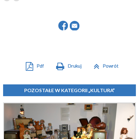
Pdf
Drukuj
Powrót
POZOSTAŁE W KATEGORII „KULTURA”