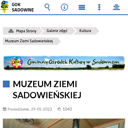
Wyszukiwarka
Narzędzia
Menu
Menu
pane
główne
szczegół
Galerie zdjęć
Kultura
Mapa Strony
Muzeum Ziemi Sadowieńskiej
MUZEUM ZIEMI
SADOWIEŃSKIEJ
1043
Poniedziałek, 29-05-2023