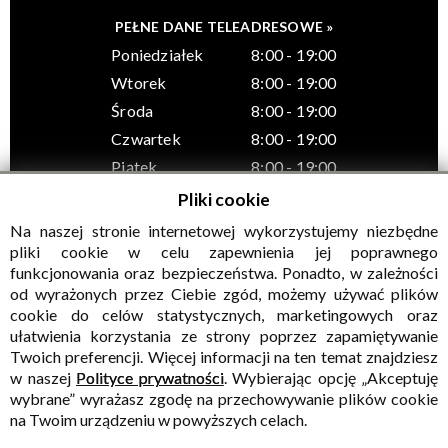
PEŁNE DANE TELEADRESOWE »
Poniedziałek
8:00 - 19:00
Wtorek
8:00 - 19:00
Środa
8:00 - 19:00
Czwartek
8:00 - 19:00
Piątek
8:00 - 19:00
Pliki cookie
Na naszej stronie internetowej wykorzystujemy niezbędne
pliki cookie w celu zapewnienia jej poprawnego
funkcjonowania oraz bezpieczeństwa. Ponadto, w zależności
© Wszelkie prawa zastrzeżone, Gminny Ośrodek Kultury w
od wyrażonych przez Ciebie zgód, możemy używać plików
Sadownem
cookie do celów statystycznych, marketingowych oraz
ułatwienia korzystania ze strony poprzez zapamiętywanie
Twoich preferencji. Więcej informacji na ten temat znajdziesz
w naszej
Polityce prywatności
. Wybierając opcję „Akceptuję
wybrane” wyrażasz zgodę na przechowywanie plików cookie
na Twoim urządzeniu w powyższych celach.