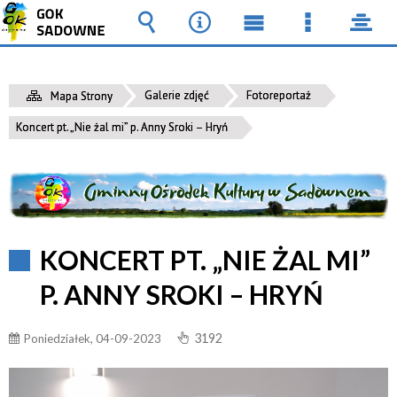
Wyszukiwarka
Narzędzia
Menu
Menu
pane
główne
szczegół
Galerie zdjęć
Fotoreportaż
Mapa Strony
Koncert pt. „Nie żal mi” p. Anny Sroki – Hryń
KONCERT PT. „NIE ŻAL MI”
P. ANNY SROKI – HRYŃ
3192
Poniedziałek, 04-09-2023