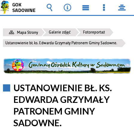
Wyszukiwarka
Narzędzia
Menu
Menu
pane
główne
szczegół
Galerie zdjęć
Fotoreportaż
Mapa Strony
Ustanowienie bł. ks. Edwarda Grzymały Patronem Gminy Sadowne.
USTANOWIENIE BŁ. KS.
EDWARDA GRZYMAŁY
PATRONEM GMINY
SADOWNE.