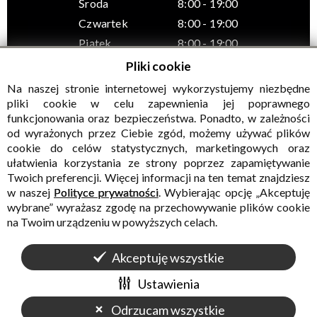
Środa
8:00 - 19:00
Czwartek
8:00 - 19:00
Piątek
8:00 - 19:00
Pliki cookie
Na naszej stronie internetowej wykorzystujemy niezbędne
pliki cookie w celu zapewnienia jej poprawnego
funkcjonowania oraz bezpieczeństwa. Ponadto, w zależności
© Wszelkie prawa zastrzeżone, Gminny Ośrodek Kultury w
od wyrażonych przez Ciebie zgód, możemy używać plików
Sadownem
cookie do celów statystycznych, marketingowych oraz
ułatwienia korzystania ze strony poprzez zapamiętywanie
Twoich preferencji. Więcej informacji na ten temat znajdziesz
w naszej
Polityce prywatności
. Wybierając opcję „Akceptuję
wybrane” wyrażasz zgodę na przechowywanie plików cookie
na Twoim urządzeniu w powyższych celach.
Akceptuję wszystkie
WALIDACJA:
HTML5
+
CSS3
+
WCAG 2.1
WYKONANIE
CONCEPT
INTERMEDIA
Ustawienia
Odrzucam wszystkie