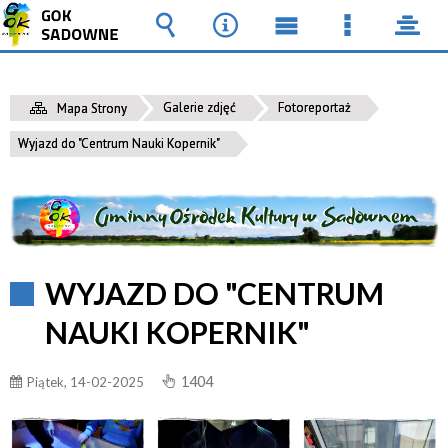
Wyszukiwarka
Narzędzia
Menu
Menu
pane
główne
szczegół
Galerie zdjęć
Fotoreportaż
Mapa Strony
Wyjazd do "Centrum Nauki Kopernik"
WYJAZD DO "CENTRUM
NAUKI KOPERNIK"
1404
Piątek, 14-02-2025