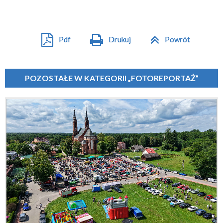
Pdf
Drukuj
Powrót
POZOSTAŁE W KATEGORII „FOTOREPORTAŻ”