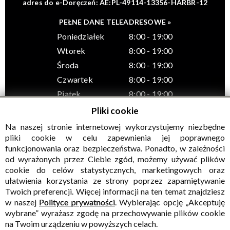
adres do e-Doręczeń: AE:PL-49114-13356-HARBR-12
PEŁNE DANE TELEADRESOWE »
Poniedziałek
8:00 - 19:00
Wtorek
8:00 - 19:00
Środa
8:00 - 19:00
Czwartek
8:00 - 19:00
Piątek
8:00 - 19:00
Pliki cookie
Na naszej stronie internetowej wykorzystujemy niezbędne
pliki cookie w celu zapewnienia jej poprawnego
funkcjonowania oraz bezpieczeństwa. Ponadto, w zależności
© Wszelkie prawa zastrzeżone, Gminny Ośrodek Kultury w
od wyrażonych przez Ciebie zgód, możemy używać plików
Sadownem
cookie do celów statystycznych, marketingowych oraz
ułatwienia korzystania ze strony poprzez zapamiętywanie
Twoich preferencji. Więcej informacji na ten temat znajdziesz
w naszej
Polityce prywatności
. Wybierając opcję „Akceptuję
wybrane” wyrażasz zgodę na przechowywanie plików cookie
na Twoim urządzeniu w powyższych celach.