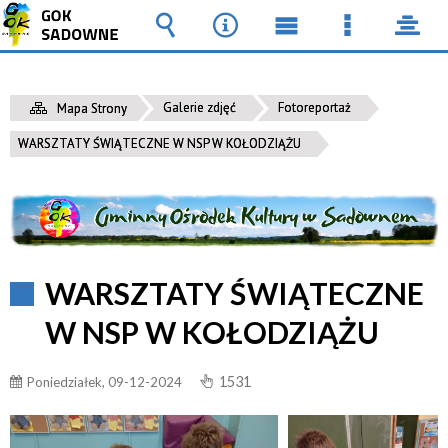
Wyszukiwarka
Narzędzia
Menu
Menu
pane
główne
szczegół
Galerie zdjęć
Fotoreportaż
Mapa Strony
WARSZTATY ŚWIĄTECZNE W NSP W KOŁODZIĄŻU
WARSZTATY ŚWIĄTECZNE
W NSP W KOŁODZIĄŻU
1531
Poniedziałek, 09-12-2024