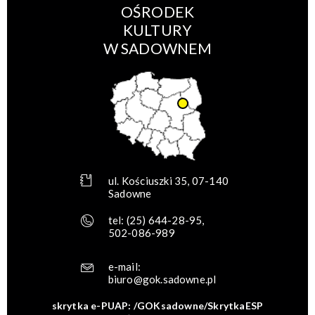
OŚRODEK
KULTURY
W SADOWNEM
ul. Kościuszki 35, 07-140
Sadowne
tel:
(25) 644-28-95
,
502-086-989
e-mail:
biuro@gok.sadowne.pl
skrytka e-PUAP: /GOKsadowne/SkrytkaESP