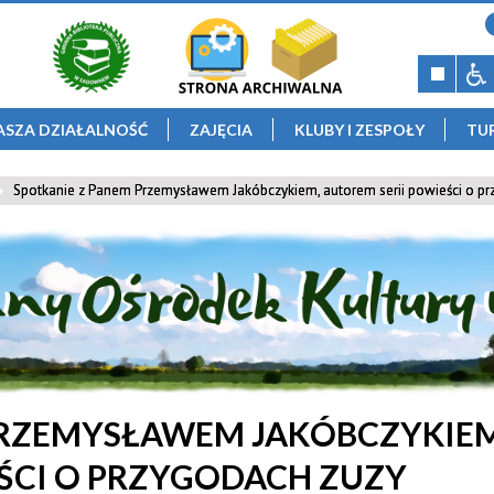
ASZA DZIAŁALNOŚĆ
ZAJĘCIA
KLUBY I ZESPOŁY
TU
Spotkanie z Panem Przemysławem Jakóbczykiem, autorem serii powieści o p
PRZEMYSŁAWEM JAKÓBCZYKIEM
ŚCI O PRZYGODACH ZUZY