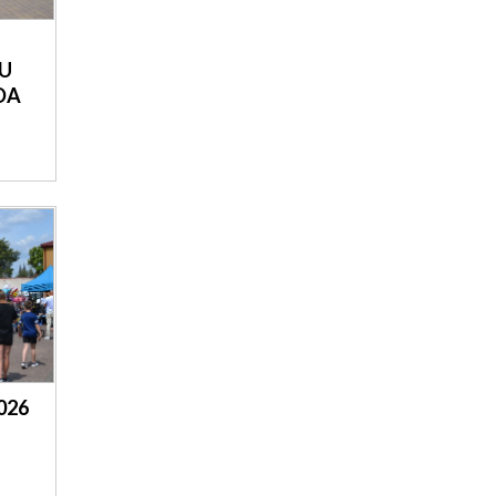
SADOWNEM
U
DA
026