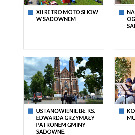
XII RETRO MOTO SHOW
NA
W SADOWNEM
OG
SA
USTANOWIENIE BŁ. KS.
KO
EDWARDA GRZYMAŁY
MU
PATRONEM GMINY
SADOWNE.