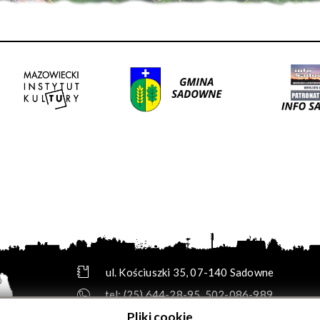
ul. Kościuszki 35, 07-140 Sadowne
tel:
(25) 644-28-95
,
502-086-989
e-mail:
biuro@gok.sadowne.pl
Pliki cookie