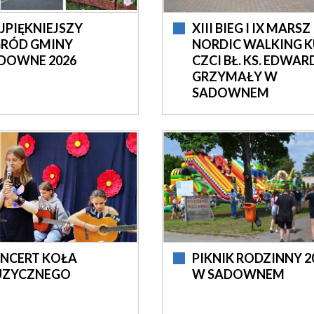
JPIĘKNIEJSZY
XIII BIEG I IX MARSZ
RÓD GMINY
NORDIC WALKING K
DOWNE 2026
CZCI BŁ. KS. EDWAR
GRZYMAŁY W
SADOWNEM
NCERT KOŁA
PIKNIK RODZINNY 2
ZYCZNEGO
W SADOWNEM