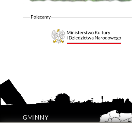
GMINNY
OŚRODEK