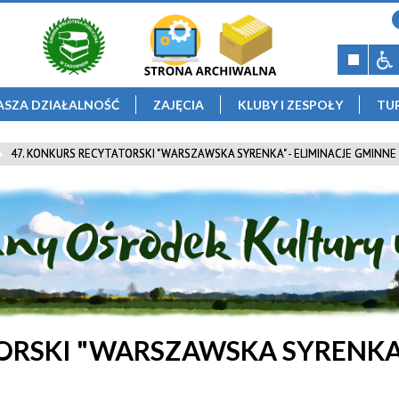
ASZA DZIAŁALNOŚĆ
ZAJĘCIA
KLUBY I ZESPOŁY
TU
47. KONKURS RECYTATORSKI "WARSZAWSKA SYRENKA" - ELIMINACJE GMINNE
ORSKI "WARSZAWSKA SYRENKA"