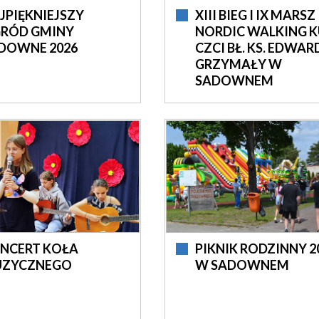
JPIĘKNIEJSZY
XIII BIEG I IX MARSZ
RÓD GMINY
NORDIC WALKING K
DOWNE 2026
CZCI BŁ. KS. EDWAR
GRZYMAŁY W
SADOWNEM
NCERT KOŁA
PIKNIK RODZINNY 2
ZYCZNEGO
W SADOWNEM