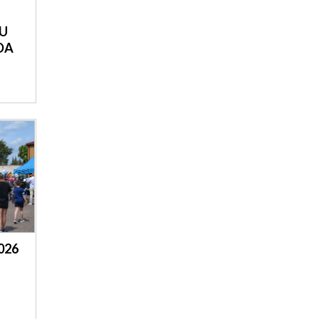
U
DA
026