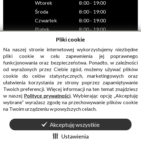
Wtorek
8:00 - 19:00
Środa
8:00 - 19:00
Czwartek
8:00 - 19:00
Piątek
8:00 - 19:00
Pliki cookie
Na naszej stronie internetowej wykorzystujemy niezbędne
pliki cookie w celu zapewnienia jej poprawnego
funkcjonowania oraz bezpieczeństwa. Ponadto, w zależności
© Wszelkie prawa zastrzeżone, Gminny Ośrodek Kultury w
od wyrażonych przez Ciebie zgód, możemy używać plików
Sadownem
cookie do celów statystycznych, marketingowych oraz
ułatwienia korzystania ze strony poprzez zapamiętywanie
Twoich preferencji. Więcej informacji na ten temat znajdziesz
w naszej
Polityce prywatności
. Wybierając opcję „Akceptuję
wybrane” wyrażasz zgodę na przechowywanie plików cookie
na Twoim urządzeniu w powyższych celach.
Akceptuję wszystkie
WALIDACJA:
HTML5
+
CSS3
+
WCAG 2.1
WYKONANIE
CONCEPT
INTERMEDIA
Ustawienia