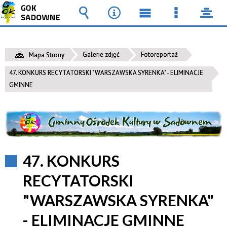
Wyszukiwarka
Narzędzia
Menu
Menu
pane
główne
szczegół
Galerie zdjęć
Fotoreportaż
Mapa Strony
47. KONKURS RECYTATORSKI "WARSZAWSKA SYRENKA" - ELIMINACJE
GMINNE
47. KONKURS
RECYTATORSKI
"WARSZAWSKA SYRENKA"
- ELIMINACJE GMINNE