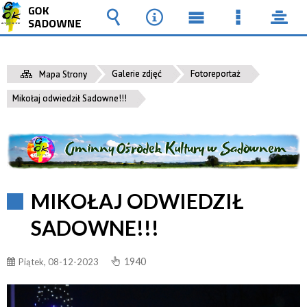
Wyszukiwarka
Narzędzia
Menu
Menu
pane
główne
szczegół
Galerie zdjęć
Fotoreportaż
Mapa Strony
Mikołaj odwiedził Sadowne!!!
MIKOŁAJ ODWIEDZIŁ
SADOWNE!!!
1940
Piątek, 08-12-2023