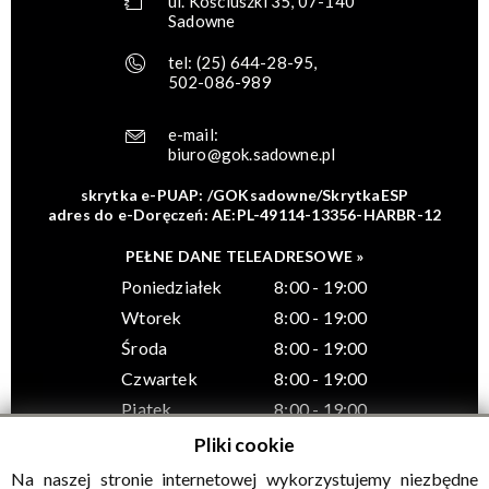
ul. Kościuszki 35, 07-140
Sadowne
tel:
(25) 644-28-95
,
502-086-989
e-mail:
biuro@gok.sadowne.pl
skrytka e-PUAP: /GOKsadowne/SkrytkaESP
adres do e-Doręczeń: AE:PL-49114-13356-HARBR-12
PEŁNE DANE TELEADRESOWE »
Poniedziałek
8:00 - 19:00
Wtorek
8:00 - 19:00
Środa
8:00 - 19:00
Czwartek
8:00 - 19:00
Piątek
8:00 - 19:00
Pliki cookie
Na naszej stronie internetowej wykorzystujemy niezbędne