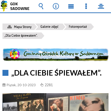
Wyszukiwarka
Narzędzia
Menu
Menu
pane
główne
szczegół
Galerie zdjęć
Fotoreportaż
Mapa Strony
„Dla Ciebie śpiewałem”.
„DLA CIEBIE ŚPIEWAŁEM”.
2281
Piątek, 20-10-2023