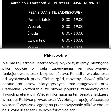
adres do e-Doręczeń: AE:PL-49114-13356-HARBR-12
PEŁNE DANE TELEADRESOWE »
Poniedziałek
8:00 - 19:00
Wtorek
8:00 - 19:00
Środa
8:00 - 19:00
Czwartek
8:00 - 19:00
Piątek
8:00 - 19:00
Pliki cookie
Na naszej stronie internetowej wykorzystujemy niezbędne
pliki cookie w celu zapewnienia jej poprawnego
funkcjonowania oraz bezpieczeństwa. Ponadto, w zależności
© Wszelkie prawa zastrzeżone, Gminny Ośrodek Kultury w
od wyrażonych przez Ciebie zgód, możemy używać plików
Sadownem
cookie do celów statystycznych, marketingowych oraz
ułatwienia korzystania ze strony poprzez zapamiętywanie
Twoich preferencji. Więcej informacji na ten temat znajdziesz
w naszej
Polityce prywatności
. Wybierając opcję „Akceptuję
wybrane” wyrażasz zgodę na przechowywanie plików cookie
na Twoim urządzeniu w powyższych celach.