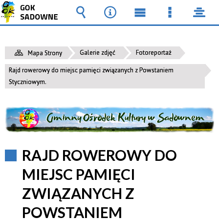
Wyszukiwarka
Narzędzia
Menu
Menu
pane
główne
szczegół
Galerie zdjęć
Fotoreportaż
Mapa Strony
Rajd rowerowy do miejsc pamięci związanych z Powstaniem
Styczniowym.
RAJD ROWEROWY DO
MIEJSC PAMIĘCI
ZWIĄZANYCH Z
POWSTANIEM