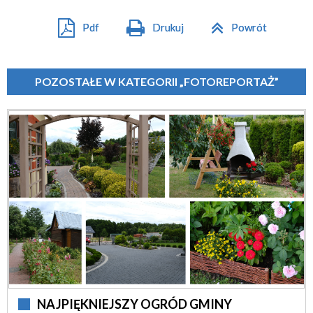
Pdf
Drukuj
Powrót
POZOSTAŁE W KATEGORII „FOTOREPORTAŻ”
NAJPIĘKNIEJSZY OGRÓD GMINY