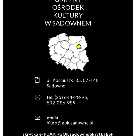
OŚRODEK
KULTURY
W SADOWNEM
ul. Kościuszki 35, 07-140
Sadowne
tel:
(25) 644-28-95
,
502-086-989
e-mail:
biuro@gok.sadowne.pl
skrytka e-PUAP: /GOKsadowne/SkrytkaESP