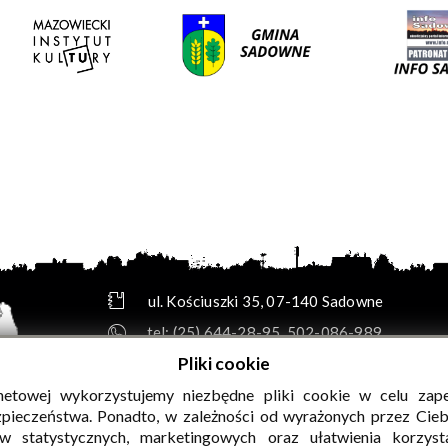
ul. Kościuszki 35, 07-140 Sadowne
tel:
(25) 644-28-95
,
502-086-989
e-mail:
biuro@gok.sadowne.pl
Pliki cookie
skrytka e-PUAP: /GOKsadowne/SkrytkaESP
rnetowej wykorzystujemy niezbędne pliki cookie w celu zap
adres do e-Doręczeń: AE:PL-49114-13356-HARBR
zpieczeństwa. Ponadto, w zależności od wyrażonych przez Cie
w statystycznych, marketingowych oraz ułatwienia korzyst