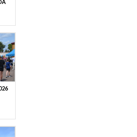
DA
SADOWNEM
026