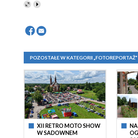
POZOSTAŁE W KATEGORII „FOTOREPORTAŻ”
XII RETRO MOTO SHOW
NA
W SADOWNEM
OG