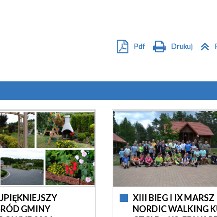
Pdf
Drukuj
JPIĘKNIEJSZY
XIII BIEG I IX MARSZ
RÓD GMINY
NORDIC WALKING K