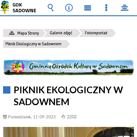
Wyszukiwarka
Narzędzia
Menu
Menu
pane
główne
szczegół
Galerie zdjęć
Fotoreportaż
Mapa Strony
Piknik Ekologiczny w Sadownem
PIKNIK EKOLOGICZNY W
SADOWNEM
2202
Poniedziałek, 11-09-2023