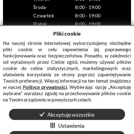
Środa
8:00 - 19:00
Czwartek
8:00 - 19:00
Piątek
8:00 - 19:00
Pliki cookie
Na naszej stronie internetowej wykorzystujemy niezbędne
pliki cookie w celu zapewnienia jej poprawnego
funkcjonowania oraz bezpieczeństwa. Ponadto, w zależności
© Wszelkie prawa zastrzeżone, Gminny Ośrodek Kultury w
od wyrażonych przez Ciebie zgód, możemy używać plików
Sadownem
cookie do celów statystycznych, marketingowych oraz
ułatwienia korzystania ze strony poprzez zapamiętywanie
Twoich preferencji. Więcej informacji na ten temat znajdziesz
w naszej
Polityce prywatności
. Wybierając opcję „Akceptuję
wybrane” wyrażasz zgodę na przechowywanie plików cookie
na Twoim urządzeniu w powyższych celach.
Akceptuję wszystkie
WALIDACJA:
HTML5
+
CSS3
+
WCAG 2.1
WYKONANIE
CONCEPT
INTERMEDIA
Ustawienia