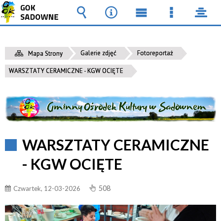
Wyszukiwarka
Narzędzia
Menu
Menu
pane
główne
szczegół
Galerie zdjęć
Fotoreportaż
Mapa Strony
WARSZTATY CERAMICZNE - KGW OCIĘTE
WARSZTATY CERAMICZNE
- KGW OCIĘTE
508
Czwartek, 12-03-2026