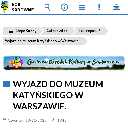
Wyszukiwarka
Narzędzia
Menu
Menu
pane
główne
szczegół
Galerie zdjęć
Fotoreportaż
Mapa Strony
Wyjazd do Muzeum Katyńskiego w Warszawie.
WYJAZD DO MUZEUM
KATYŃSKIEGO W
WARSZAWIE.
1343
Czwartek, 13-11-2025