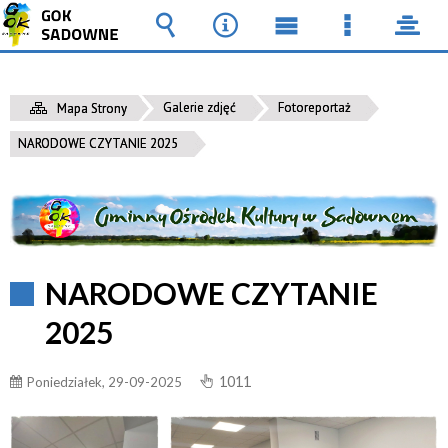
Wyszukiwarka
Narzędzia
Menu
Menu
pane
główne
szczegół
Galerie zdjęć
Fotoreportaż
Mapa Strony
NARODOWE CZYTANIE 2025
NARODOWE CZYTANIE
2025
1011
Poniedziałek, 29-09-2025