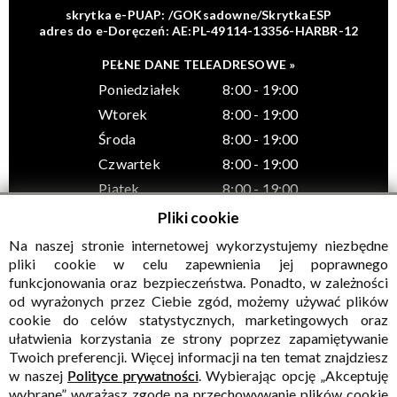
skrytka e-PUAP: /GOKsadowne/SkrytkaESP
adres do e-Doręczeń: AE:PL-49114-13356-HARBR-12
PEŁNE DANE TELEADRESOWE »
Poniedziałek
8:00 - 19:00
Wtorek
8:00 - 19:00
Środa
8:00 - 19:00
Czwartek
8:00 - 19:00
Piątek
8:00 - 19:00
Pliki cookie
Na naszej stronie internetowej wykorzystujemy niezbędne
pliki cookie w celu zapewnienia jej poprawnego
funkcjonowania oraz bezpieczeństwa. Ponadto, w zależności
© Wszelkie prawa zastrzeżone, Gminny Ośrodek Kultury w
od wyrażonych przez Ciebie zgód, możemy używać plików
Sadownem
cookie do celów statystycznych, marketingowych oraz
ułatwienia korzystania ze strony poprzez zapamiętywanie
Twoich preferencji. Więcej informacji na ten temat znajdziesz
w naszej
Polityce prywatności
. Wybierając opcję „Akceptuję
wybrane” wyrażasz zgodę na przechowywanie plików cookie