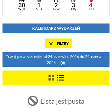
CZE
LIP
LIP
LIP
LIP
30
1
2
3
4
WTO
ŚRO
CZW
PIĄ
SOB
KALENDARZ WYDARZEŃ
FILTRY
Szukana fraza
Trwające w zakresie:
od 24. czerwiec 2026 do 24. czerwiec
2026
Usuń
ten
filtr
Kategoria
Trwające w zakresie
Lista jest pusta
—