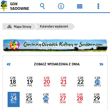
Wyszukiwarka
Narzędzia
Menu
Men
główne
szcz
Kalendarz wydarzeń
Mapa Strony
ZOBACZ WYDARZENIA Z DNIA:
CZE
CZE
CZE
CZE
CZE
CZE
18
19
20
21
22
23
CZW
PIĄ
SOB
NIE
PON
WTO
CZE
CZE
CZE
CZE
CZE
CZE
24
25
27
28
29
26
ŚRO
CZW
PIĄ
SOB
NIE
PON