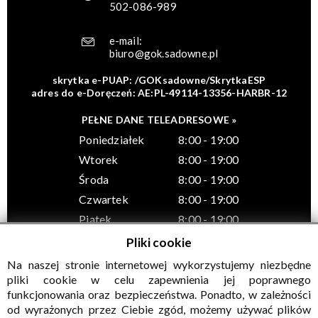
502-086-989
e-mail:
biuro@gok.sadowne.pl
skrytka e-PUAP: /GOKsadowne/SkrytkaESP
adres do e-Doręczeń: AE:PL-49114-13356-HARBR-12
PEŁNE DANE TELEADRESOWE »
Poniedziałek
8:00 - 19:00
Wtorek
8:00 - 19:00
Środa
8:00 - 19:00
Czwartek
8:00 - 19:00
Piątek
8:00 - 19:00
Pliki cookie
Na naszej stronie internetowej wykorzystujemy niezbędne
pliki cookie w celu zapewnienia jej poprawnego
funkcjonowania oraz bezpieczeństwa. Ponadto, w zależności
© Wszelkie prawa zastrzeżone, Gminny Ośrodek Kultury w
od wyrażonych przez Ciebie zgód, możemy używać plików
Sadownem