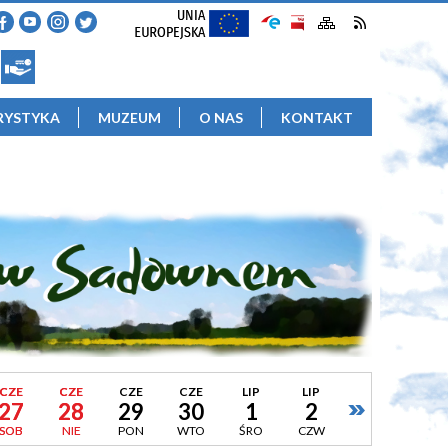
RYSTYKA
MUZEUM
O NAS
KONTAKT
CZE
CZE
CZE
CZE
LIP
LIP
27
28
29
30
1
2
SOB
NIE
PON
WTO
ŚRO
CZW