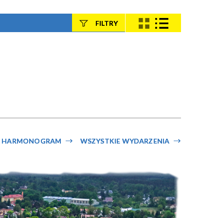
FILTRY
Szukana fraza
Kategoria
Trwające w
—
zakresie
HARMONOGRAM
WSZYSTKIE WYDARZENIA
Miejsce
Organizator