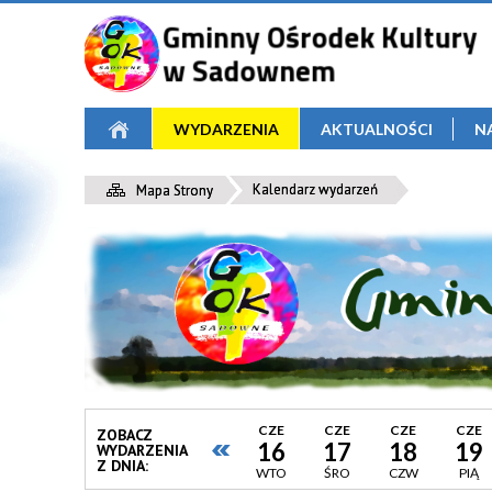
WYDARZENIA
AKTUALNOŚCI
N
Kalendarz wydarzeń
Mapa Strony
CZE
CZE
CZE
CZE
ZOBACZ
16
17
18
19
WYDARZENIA
Z DNIA:
WTO
ŚRO
CZW
PIĄ