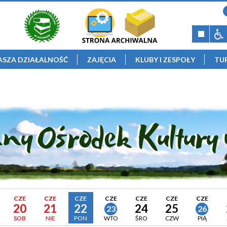
ASZA DZIAŁALNOŚĆ
ZAJĘCIA
KLUBY I ZESPOŁY
TU
CZE
CZE
CZE
CZE
CZE
CZE
CZE
20
21
22
24
25
23
26
SOB
NIE
PON
WTO
ŚRO
CZW
PIĄ