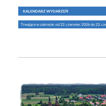
KALENDARZ WYDARZEŃ
Trwające w zakresie:
od 22. czerwiec 2026 do 22. c