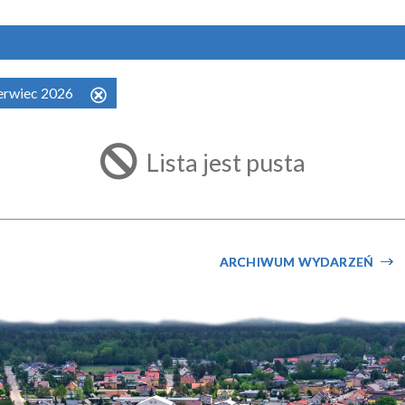
zerwiec 2026
Usuń
ten
filtr
Lista jest pusta
ARCHIWUM WYDARZEŃ