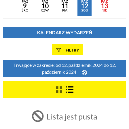
PAŹ
PAŹ
PAŹ
PAŹ
PAŹ
9
10
11
12
13
ŚRO
CZW
PIĄ
SOB
NIE
KALENDARZ WYDARZEŃ
FILTRY
Szukana fraza
Trwające w zakresie:
od 12. październik 2024 do 12.
październik 2024
Usuń
ten
filtr
Kategoria
Trwające w zakresie
Lista jest pusta
—