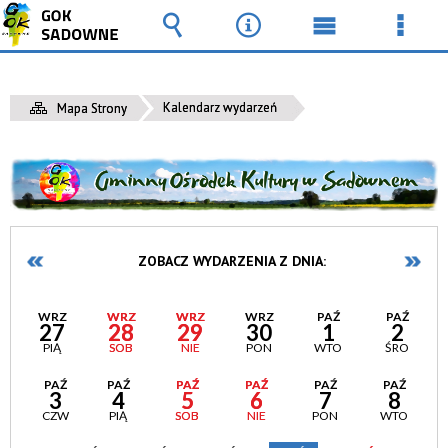
Wyszukiwarka
Narzędzia
Menu
Men
główne
szcz
Kalendarz wydarzeń
Mapa Strony
ZOBACZ WYDARZENIA Z DNIA:
WRZ
WRZ
WRZ
WRZ
PAŹ
PAŹ
27
28
29
30
1
2
PIĄ
SOB
NIE
PON
WTO
ŚRO
PAŹ
PAŹ
PAŹ
PAŹ
PAŹ
PAŹ
3
4
5
6
7
8
CZW
PIĄ
SOB
NIE
PON
WTO