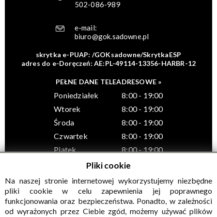
502-086-989
e-mail:
biuro@gok.sadowne.pl
skrytka e-PUAP: /GOKsadowne/SkrytkaESP
adres do e-Doręczeń: AE:PL-49114-13356-HARBR-12
PEŁNE DANE TELEADRESOWE »
Poniedziałek
8:00 - 19:00
Wtorek
8:00 - 19:00
Środa
8:00 - 19:00
Czwartek
8:00 - 19:00
Piątek
8:00 - 19:00
Pliki cookie
Na naszej stronie internetowej wykorzystujemy niezbędne
pliki cookie w celu zapewnienia jej poprawnego
funkcjonowania oraz bezpieczeństwa. Ponadto, w zależności
© Wszelkie prawa zastrzeżone, Gminny Ośrodek Kultury w
od wyrażonych przez Ciebie zgód, możemy używać plików
Sadownem