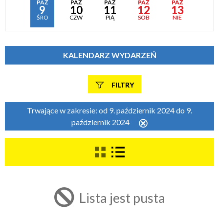
PAŹ
PAŹ
PAŹ
PAŹ
PAŹ
9
10
11
12
13
ŚRO
CZW
PIĄ
SOB
NIE
KALENDARZ WYDARZEŃ
FILTRY
Szukana fraza
Trwające w zakresie:
od 9. październik 2024 do 9.
październik 2024
Usuń
ten
filtr
Kategoria
Trwające w zakresie
Lista jest pusta
—