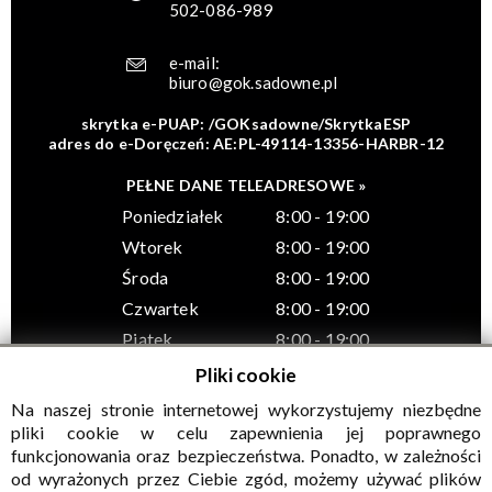
502-086-989
e-mail:
biuro@gok.sadowne.pl
skrytka e-PUAP: /GOKsadowne/SkrytkaESP
adres do e-Doręczeń: AE:PL-49114-13356-HARBR-12
PEŁNE DANE TELEADRESOWE »
Poniedziałek
8:00 - 19:00
Wtorek
8:00 - 19:00
Środa
8:00 - 19:00
Czwartek
8:00 - 19:00
Piątek
8:00 - 19:00
Pliki cookie
Na naszej stronie internetowej wykorzystujemy niezbędne
pliki cookie w celu zapewnienia jej poprawnego
funkcjonowania oraz bezpieczeństwa. Ponadto, w zależności
© Wszelkie prawa zastrzeżone, Gminny Ośrodek Kultury w
od wyrażonych przez Ciebie zgód, możemy używać plików
Sadownem