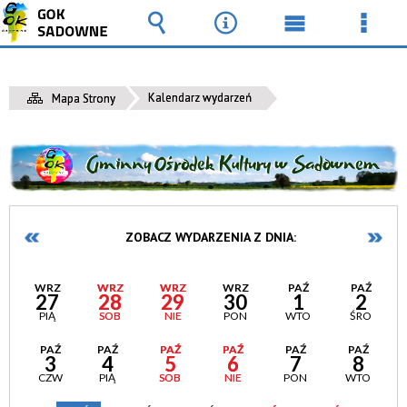
Wyszukiwarka
Narzędzia
Menu
Men
główne
szcz
Kalendarz wydarzeń
Mapa Strony
ZOBACZ WYDARZENIA Z DNIA:
WRZ
WRZ
WRZ
WRZ
PAŹ
PAŹ
27
28
29
30
1
2
PIĄ
SOB
NIE
PON
WTO
ŚRO
PAŹ
PAŹ
PAŹ
PAŹ
PAŹ
PAŹ
3
4
5
6
7
8
CZW
PIĄ
SOB
NIE
PON
WTO