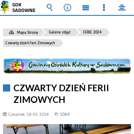
Wyszukiwarka
Narzędzia
Menu
Menu
pane
główne
szczegół
Galerie zdjęć
FERIE 2024
Mapa Strony
Czwarty dzień Ferii Zimowych
CZWARTY DZIEŃ FERII
ZIMOWYCH
1064
Czwartek, 18-01-2024