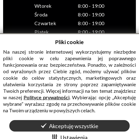
Wtorek
8:00 - 19:00
Środa
8:00 - 19:00
Czwartek
8:00 - 19:00
Piątek
8:00 - 19:00
Pliki cookie
Na naszej stronie internetowej wykorzystujemy niezbędne
pliki cookie w celu zapewnienia jej poprawnego
funkcjonowania oraz bezpieczeństwa. Ponadto, w zależności
© Wszelkie prawa zastrzeżone, Gminny Ośrodek Kultury w
od wyrażonych przez Ciebie zgód, możemy używać plików
Sadownem
cookie do celów statystycznych, marketingowych oraz
ułatwienia korzystania ze strony poprzez zapamiętywanie
Twoich preferencji. Więcej informacji na ten temat znajdziesz
w naszej
Polityce prywatności
. Wybierając opcję „Akceptuję
wybrane” wyrażasz zgodę na przechowywanie plików cookie
na Twoim urządzeniu w powyższych celach.
Akceptuję wszystkie
WALIDACJA:
HTML5
+
CSS3
+
WCAG 2.1
WYKONANIE
CONCEPT
INTERMEDIA
Ustawienia