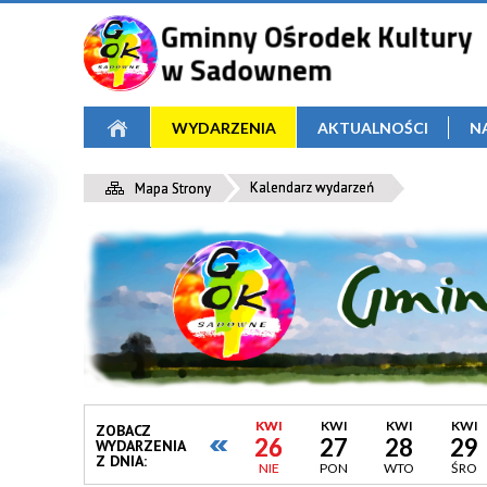
WYDARZENIA
AKTUALNOŚCI
N
Kalendarz wydarzeń
Mapa Strony
KWI
KWI
KWI
KWI
ZOBACZ
26
27
28
29
WYDARZENIA
Z DNIA:
NIE
PON
WTO
ŚRO