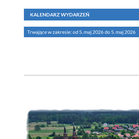
KALENDARZ WYDARZEŃ
Trwające w zakresie:
od 5. maj 2026 do 5. maj 2026