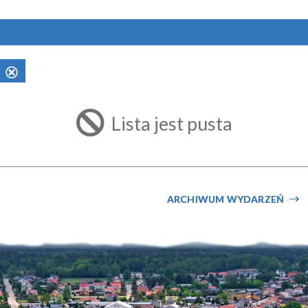
Usuń
ten
filtr
Lista jest pusta
ARCHIWUM WYDARZEŃ