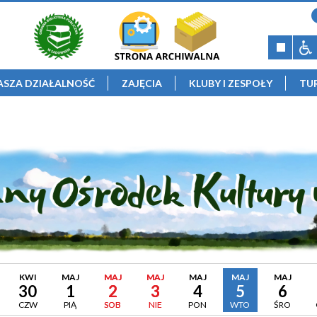
ASZA DZIAŁALNOŚĆ
ZAJĘCIA
KLUBY I ZESPOŁY
TU
KWI
MAJ
MAJ
MAJ
MAJ
MAJ
MAJ
30
1
2
3
4
5
6
CZW
PIĄ
SOB
NIE
PON
WTO
ŚRO