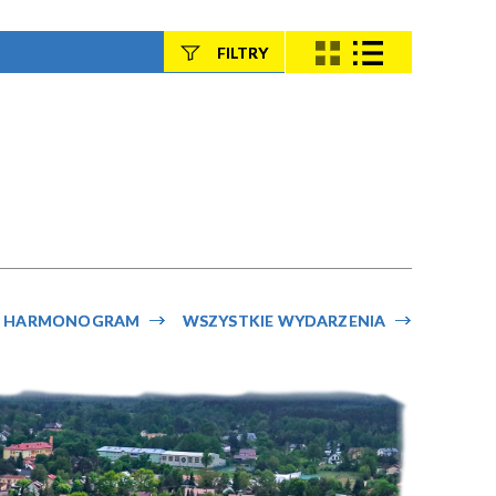
FILTRY
Szukana fraza
Kategoria
Trwające w
—
zakresie
HARMONOGRAM
WSZYSTKIE WYDARZENIA
Miejsce
Organizator