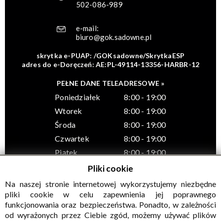
502-086-989
e-mail:
biuro@gok.sadowne.pl
skrytka e-PUAP: /GOKsadowne/SkrytkaESP
adres do e-Doręczeń: AE:PL-49114-13356-HARBR-12
PEŁNE DANE TELEADRESOWE »
Poniedziałek
8:00 - 19:00
Wtorek
8:00 - 19:00
Środa
8:00 - 19:00
Czwartek
8:00 - 19:00
Piątek
8:00 - 19:00
Pliki cookie
Na naszej stronie internetowej wykorzystujemy niezbędne
pliki cookie w celu zapewnienia jej poprawnego
funkcjonowania oraz bezpieczeństwa. Ponadto, w zależności
© Wszelkie prawa zastrzeżone, Gminny Ośrodek Kultury w
od wyrażonych przez Ciebie zgód, możemy używać plików
Sadownem