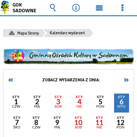
Wyszukiwarka
Narzędzia
Menu
Men
główne
szcz
Kalendarz wydarzeń
Mapa Strony
ZOBACZ WYDARZENIA Z DNIA:
STY
STY
STY
STY
STY
STY
1
2
3
4
5
6
CZW
PIĄ
SOB
NIE
PON
WTO
STY
STY
STY
STY
STY
STY
7
8
9
10
11
12
ŚRO
CZW
PIĄ
SOB
NIE
PON