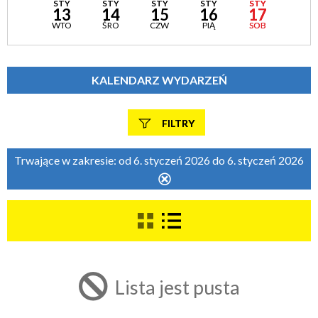
STY
STY
STY
STY
STY
13
14
15
16
17
WTO
ŚRO
CZW
PIĄ
SOB
KALENDARZ WYDARZEŃ
FILTRY
Szukana fraza
Trwające w zakresie:
od 6. styczeń 2026 do 6. styczeń 2026
Usuń
ten
filtr
Kategoria
Trwające w zakresie
Lista jest pusta
—