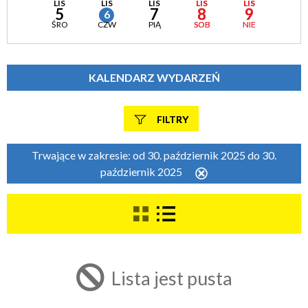
LIS
LIS
LIS
LIS
LIS
5
7
8
9
6
ŚRO
CZW
PIĄ
SOB
NIE
KALENDARZ WYDARZEŃ
FILTRY
Szukana fraza
Trwające w zakresie:
od 30. październik 2025 do 30.
październik 2025
Usuń
ten
filtr
Kategoria
Trwające w zakresie
Lista jest pusta
—