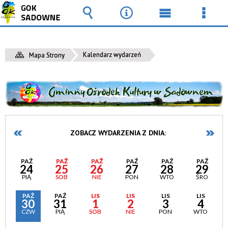
Wyszukiwarka
Narzędzia
Menu
Men
główne
szcz
Kalendarz wydarzeń
Mapa Strony
ZOBACZ WYDARZENIA Z DNIA:
PAŹ
PAŹ
PAŹ
PAŹ
PAŹ
PAŹ
24
25
26
27
28
29
PIĄ
SOB
NIE
PON
WTO
ŚRO
PAŹ
PAŹ
LIS
LIS
LIS
LIS
30
31
1
2
3
4
CZW
PIĄ
SOB
NIE
PON
WTO