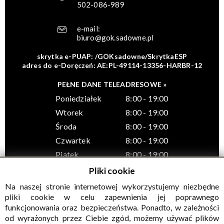
502-086-989
e-mail:
biuro@gok.sadowne.pl
skrytka e-PUAP: /GOKsadowne/SkrytkaESP
adres do e-Doręczeń: AE:PL-49114-13356-HARBR-12
PEŁNE DANE TELEADRESOWE »
Poniedziałek
8:00 - 19:00
Wtorek
8:00 - 19:00
Środa
8:00 - 19:00
Czwartek
8:00 - 19:00
Piątek
8:00 - 19:00
Pliki cookie
Na naszej stronie internetowej wykorzystujemy niezbędne
pliki cookie w celu zapewnienia jej poprawnego
funkcjonowania oraz bezpieczeństwa. Ponadto, w zależności
© Wszelkie prawa zastrzeżone, Gminny Ośrodek Kultury w
od wyrażonych przez Ciebie zgód, możemy używać plików
Sadownem