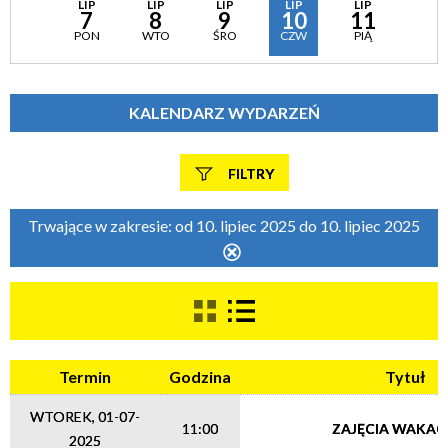
LIP
LIP
LIP
LIP
LIP
7
8
9
10
11
PON
WTO
ŚRO
CZW
PIĄ
KALENDARZ WYDARZEŃ
FILTRY
Szukana fraza
Trwające w zakresie:
od 10. lipiec 2025 do 10. lipiec 2025
Usuń
ten
filtr
Kategoria
Termin
Godzina
Tytuł
Trwające w zakresie
WTOREK, 01-07-
—
11:00
ZAJĘCIA WAKAC
2025