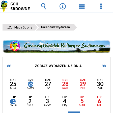
Wyszukiwarka
Narzędzia
Menu
Men
główne
szcz
Kalendarz wydarzeń
Mapa Strony
ZOBACZ WYDARZENIA Z DNIA:
CZE
CZE
CZE
CZE
CZE
CZE
25
27
28
29
30
26
ŚRO
CZW
PIĄ
SOB
NIE
PON
LIP
LIP
LIP
LIP
LIP
LIP
2
3
4
5
6
1
WTO
ŚRO
CZW
PIĄ
SOB
NIE