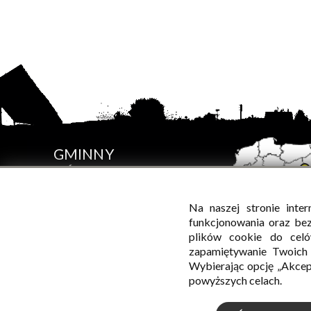
GMINNY
OŚRODEK
KULTURY
W SADOWNEM
Na naszej stronie inte
funkcjonowania oraz be
plików cookie do celó
zapamiętywanie Twoich p
Wybierając opcję „Akcep
powyższych celach.
© Wszelkie prawa zastrzeżone, Gminny Ośrodek Kultury 