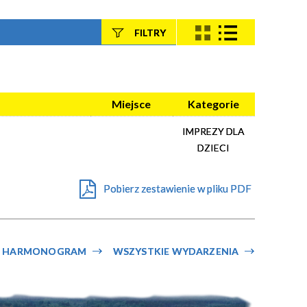
FILTRY
Szukana fraza
Kategoria
Miejsce
Kategorie
IMPREZY DLA
Trwające w
—
DZIECI
zakresie
Pobierz zestawienie w pliku PDF
Miejsce
Organizator
HARMONOGRAM
WSZYSTKIE WYDARZENIA