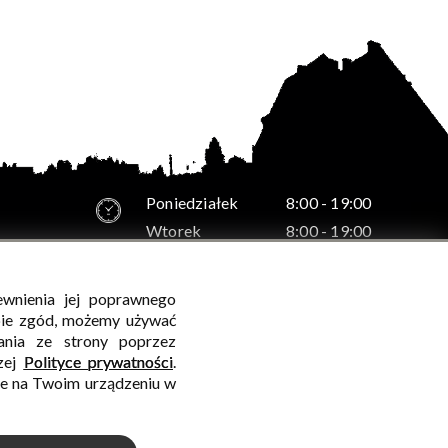
Poniedziałek
8:00 - 19:00
Wtorek
8:00 - 19:00
Środa
8:00 - 19:00
Czwartek
8:00 - 19:00
ewnienia jej poprawnego
-12
Piątek
8:00 - 19:00
bie zgód, możemy używać
ania ze strony poprzez
szej
Polityce prywatności
.
ie na Twoim urządzeniu w
WALIDACJA:
HTML5
+
CSS3
+
WCAG 2.1
WYKONANIE
CONCEPT
INTERMEDIA