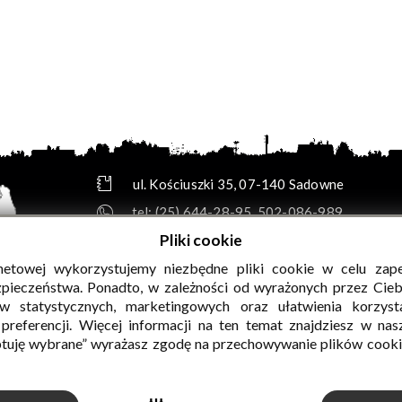
ul. Kościuszki 35, 07-140 Sadowne
tel:
(25) 644-28-95
,
502-086-989
e-mail:
biuro@gok.sadowne.pl
Pliki cookie
skrytka e-PUAP: /GOKsadowne/SkrytkaESP
rnetowej wykorzystujemy niezbędne pliki cookie w celu zap
adres do e-Doręczeń: AE:PL-49114-13356-HARBR
zpieczeństwa. Ponadto, w zależności od wyrażonych przez Cie
w statystycznych, marketingowych oraz ułatwienia korzyst
PEŁNE DANE TELEADRESOWE »
referencji. Więcej informacji na ten temat znajdziesz w na
tuję wybrane” wyrażasz zgodę na przechowywanie plików cook
w Sadownem