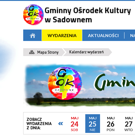
WYDARZENIA
AKTUALNOŚCI
N
Kalendarz wydarzeń
Mapa Strony
MAJ
MAJ
MAJ
MAJ
ZOBACZ
24
25
26
27
WYDARZENIA
Z DNIA:
SOB
NIE
PON
WTO