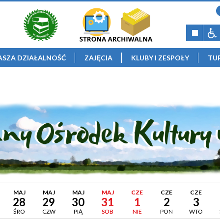
ASZA DZIAŁALNOŚĆ
ZAJĘCIA
KLUBY I ZESPOŁY
TU
MAJ
MAJ
MAJ
MAJ
CZE
CZE
CZE
28
29
30
31
1
2
3
ŚRO
CZW
PIĄ
SOB
NIE
PON
WTO