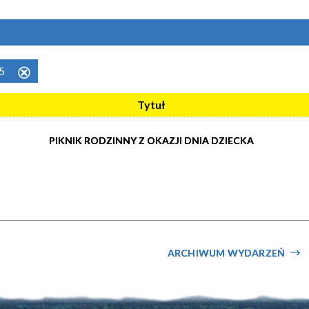
25
Usuń
ten
Tytuł
filtr
PIKNIK RODZINNY Z OKAZJI DNIA DZIECKA
ARCHIWUM WYDARZEŃ