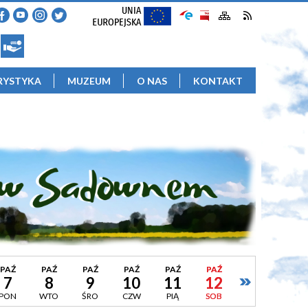
RYSTYKA
MUZEUM
O NAS
KONTAKT
PAŹ
PAŹ
PAŹ
PAŹ
PAŹ
PAŹ
7
8
9
10
11
12
PON
WTO
ŚRO
CZW
PIĄ
SOB