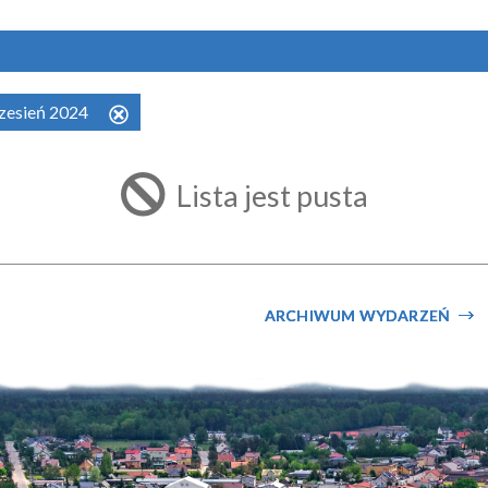
rzesień 2024
Usuń
ten
filtr
Lista jest pusta
ARCHIWUM WYDARZEŃ