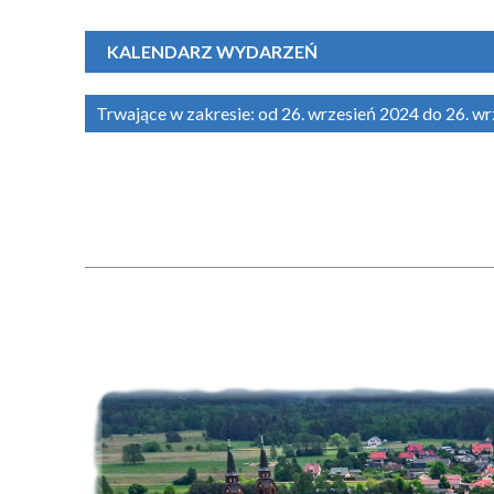
KALENDARZ WYDARZEŃ
Trwające w zakresie:
od 26. wrzesień 2024 do 26. w