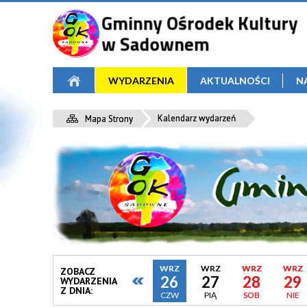
WYDARZENIA
AKTUALNOŚCI
N
Kalendarz wydarzeń
Mapa Strony
WRZ
WRZ
WRZ
WRZ
ZOBACZ
26
27
28
29
WYDARZENIA
Z DNIA:
CZW
PIĄ
SOB
NIE