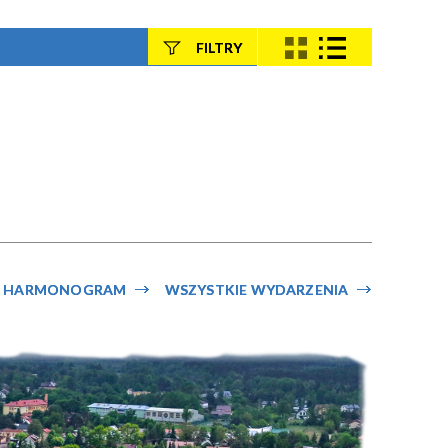
FILTRY
Szukana fraza
Kategoria
Trwające w
—
zakresie
HARMONOGRAM
WSZYSTKIE WYDARZENIA
Miejsce
Organizator