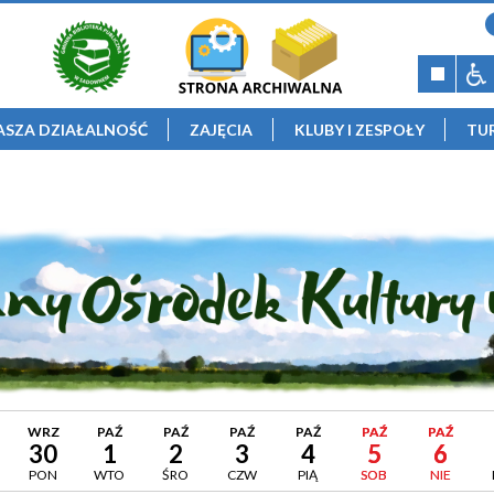
ASZA DZIAŁALNOŚĆ
ZAJĘCIA
KLUBY I ZESPOŁY
TU
WRZ
PAŹ
PAŹ
PAŹ
PAŹ
PAŹ
PAŹ
30
1
2
3
4
5
6
PON
WTO
ŚRO
CZW
PIĄ
SOB
NIE