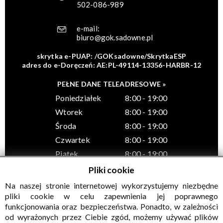
502-086-989
e-mail:
biuro@gok.sadowne.pl
skrytka e-PUAP: /GOKsadowne/SkrytkaESP
adres do e-Doręczeń: AE:PL-49114-13356-HARBR-12
PEŁNE DANE TELEADRESOWE »
Poniedziałek
8:00 - 19:00
Wtorek
8:00 - 19:00
Środa
8:00 - 19:00
Czwartek
8:00 - 19:00
Piątek
8:00 - 19:00
Pliki cookie
Na naszej stronie internetowej wykorzystujemy niezbędne
pliki cookie w celu zapewnienia jej poprawnego
funkcjonowania oraz bezpieczeństwa. Ponadto, w zależności
© Wszelkie prawa zastrzeżone, Gminny Ośrodek Kultury w
od wyrażonych przez Ciebie zgód, możemy używać plików
Sadownem