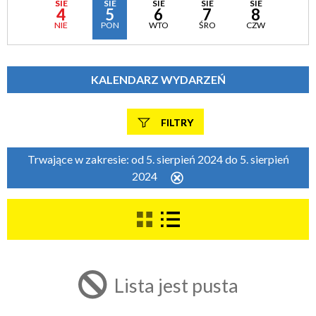
SIE
SIE
SIE
SIE
SIE
4
5
6
7
8
NIE
PON
WTO
ŚRO
CZW
KALENDARZ WYDARZEŃ
FILTRY
Szukana fraza
Trwające w zakresie:
od 5. sierpień 2024 do 5. sierpień
2024
Usuń
ten
filtr
Kategoria
Trwające w zakresie
Lista jest pusta
—