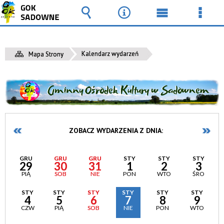
Wyszukiwarka
Narzędzia
Menu
Men
główne
szcz
Kalendarz wydarzeń
Mapa Strony
ZOBACZ WYDARZENIA Z DNIA:
GRU
GRU
GRU
STY
STY
STY
29
30
31
1
2
3
PIĄ
SOB
NIE
PON
WTO
ŚRO
STY
STY
STY
STY
STY
STY
4
5
6
7
8
9
CZW
PIĄ
SOB
NIE
PON
WTO