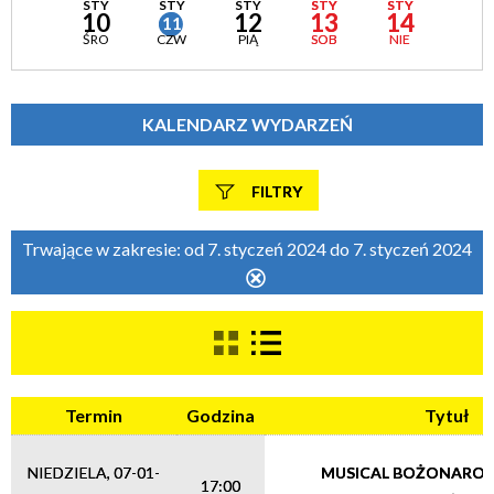
STY
STY
STY
STY
STY
10
12
13
14
11
ŚRO
CZW
PIĄ
SOB
NIE
KALENDARZ WYDARZEŃ
FILTRY
Szukana fraza
Trwające w zakresie:
od 7. styczeń 2024 do 7. styczeń 2024
Usuń
ten
filtr
Kategoria
Termin
Godzina
Tytuł
Trwające w zakresie
—
NIEDZIELA, 07-01-
MUSICAL BOŻONARO
17:00