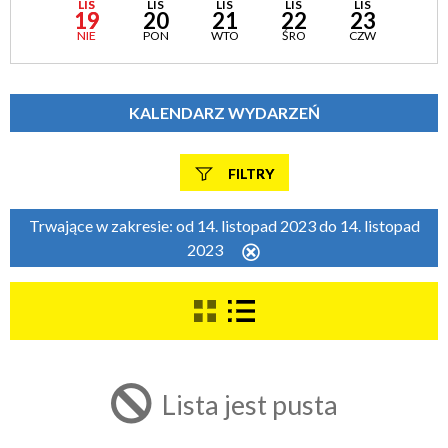
LIS
LIS
LIS
LIS
LIS
19
20
21
22
23
NIE
PON
WTO
ŚRO
CZW
KALENDARZ WYDARZEŃ
FILTRY
Szukana fraza
Trwające w zakresie:
od 14. listopad 2023 do 14. listopad
2023
Usuń
ten
filtr
Kategoria
Trwające w zakresie
Lista jest pusta
—