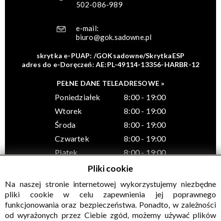
502-086-989
e-mail:
biuro@gok.sadowne.pl
skrytka e-PUAP: /GOKsadowne/SkrytkaESP
adres do e-Doręczeń: AE:PL-49114-13356-HARBR-12
PEŁNE DANE TELEADRESOWE »
Poniedziałek
8:00 - 19:00
Wtorek
8:00 - 19:00
Środa
8:00 - 19:00
Czwartek
8:00 - 19:00
Piątek
8:00 - 19:00
Pliki cookie
Na naszej stronie internetowej wykorzystujemy niezbędne
pliki cookie w celu zapewnienia jej poprawnego
funkcjonowania oraz bezpieczeństwa. Ponadto, w zależności
© Wszelkie prawa zastrzeżone, Gminny Ośrodek Kultury w
od wyrażonych przez Ciebie zgód, możemy używać plików
Sadownem