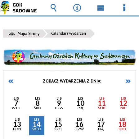
Wyszukiwarka
Narzędzia
Menu
Men
główne
szcz
Kalendarz wydarzeń
Mapa Strony
ZOBACZ WYDARZENIA Z DNIA:
LIS
LIS
LIS
LIS
LIS
LIS
7
8
9
10
11
12
WTO
ŚRO
CZW
PIĄ
SOB
NIE
LIS
LIS
LIS
LIS
LIS
LIS
13
14
15
16
17
18
PON
WTO
ŚRO
CZW
PIĄ
SOB