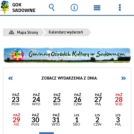
Wyszukiwarka
Narzędzia
Menu
Men
główne
szcz
Kalendarz wydarzeń
Mapa Strony
ZOBACZ WYDARZENIA Z DNIA:
PAŹ
PAŹ
PAŹ
PAŹ
PAŹ
PAŹ
23
24
25
26
27
28
PON
WTO
ŚRO
CZW
PIĄ
SOB
PAŹ
PAŹ
PAŹ
LIS
LIS
LIS
29
30
31
1
2
3
NIE
PON
WTO
ŚRO
CZW
PIĄ