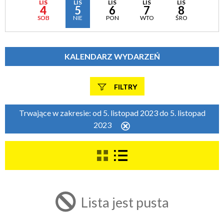
LIS
LIS
LIS
LIS
LIS
4
5
6
7
8
SOB
NIE
PON
WTO
ŚRO
KALENDARZ WYDARZEŃ
FILTRY
Szukana fraza
Trwające w zakresie:
od 5. listopad 2023 do 5. listopad
2023
Usuń
ten
filtr
Kategoria
Trwające w zakresie
Lista jest pusta
—