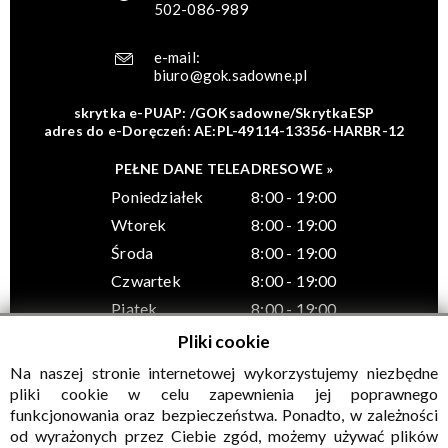
502-086-989
e-mail:
biuro@gok.sadowne.pl
skrytka e-PUAP: /GOKsadowne/SkrytkaESP
adres do e-Doręczeń: AE:PL-49114-13356-HARBR-12
PEŁNE DANE TELEADRESOWE »
Poniedziałek
8:00 - 19:00
Wtorek
8:00 - 19:00
Środa
8:00 - 19:00
Czwartek
8:00 - 19:00
Piątek
8:00 - 19:00
Pliki cookie
Na naszej stronie internetowej wykorzystujemy niezbędne
pliki cookie w celu zapewnienia jej poprawnego
funkcjonowania oraz bezpieczeństwa. Ponadto, w zależności
© Wszelkie prawa zastrzeżone, Gminny Ośrodek Kultury w
od wyrażonych przez Ciebie zgód, możemy używać plików
Sadownem