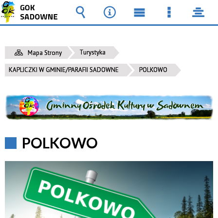
Wyszukiwarka
Narzędzia
Menu
Menu
pane
główne
szczegół
Turystyka
Mapa Strony
KAPLICZKI W GMINIE/PARAFII SADOWNE
POLKOWO
POLKOWO