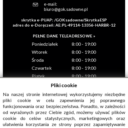
e-mail:
biuro@gok.sadowne.pl
skrytka e-PUAP: /GOKsadowne/SkrytkaESP
adres do e-Doręczeń: AE:PL-49114-13356-HARBR-12
PEŁNE DANE TELEADRESOWE »
Poniedziałek
8:00 - 19:00
Wtorek
8:00 - 19:00
Środa
8:00 - 19:00
Czwartek
8:00 - 19:00
Piątek
8:00 - 19:00
Pliki cookie
Na naszej stronie internetowej wykorzystujemy niezbędne
pliki cookie w celu zapewnienia jej poprawnego
funkcjonowania oraz bezpieczeństwa. Ponadto, w zależności
© Wszelkie prawa zastrzeżone, Gminny Ośrodek Kultury w
od wyrażonych przez Ciebie zgód, możemy używać plików
Sadownem
cookie do celów statystycznych, marketingowych oraz
ułatwienia korzystania ze strony poprzez zapamiętywanie