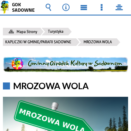
Wyszukiwarka
Narzędzia
Menu
Menu
pane
główne
szczegół
Turystyka
Mapa Strony
KAPLICZKI W GMINIE/PARAFII SADOWNE
MROZOWA WOLA
MROZOWA WOLA