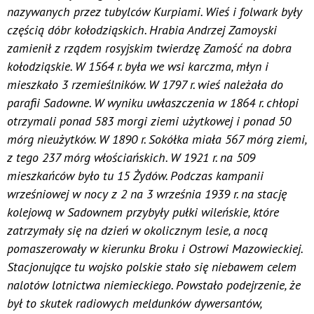
nazywanych przez tubylców Kurpiami. Wieś i folwark były
częścią dóbr kołodziąskich. Hrabia Andrzej Zamoyski
zamienił z rządem rosyjskim twierdzę Zamość na dobra
kołodziąskie. W 1564 r. była we wsi karczma, młyn i
mieszkało 3 rzemieślników. W 1797 r. wieś należała do
parafii Sadowne. W wyniku uwłaszczenia w 1864 r. chłopi
otrzymali ponad 583 morgi ziemi użytkowej i ponad 50
mórg nieużytków. W 1890 r. Sokółka miała 567 mórg ziemi,
z tego 237 mórg włościańskich. W 1921 r. na 509
mieszkańców było tu 15 Żydów. Podczas kampanii
wrześniowej w nocy z 2 na 3 września 1939 r. na stację
kolejową w Sadownem przybyły pułki wileńskie, które
zatrzymały się na dzień w okolicznym lesie, a nocą
pomaszerowały w kierunku Broku i Ostrowi Mazowieckiej.
Stacjonujące tu wojsko polskie stało się niebawem celem
nalotów lotnictwa niemieckiego. Powstało podejrzenie, że
był to skutek radiowych meldunków dywersantów,