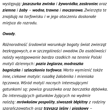
występują:
jaszczurka
zwinka
i
żyworódka
,
zaskroniec
oraz
ziemna
i
żaby
–
wodna
,
trawna
i
moczarowa
. Zwierzęta te
znajdują na torfowisku i w jego otoczeniu doskonałe
miejsca do rozrodu.
Owady
.
Różnorodność środowisk warunkuje bogaty świat zwierząt
bezkręgowych, a w szczególności owadów. Do osobliwości
należy występowanie bardzo rzadkich na terenie Polski
motyli dziennych:
pazia żeglarza
,
modraszka
bagniczka
i
szlaczkonia torfowca
. Warto wymienić także
inne, ciekawe motyle: rusałkę żałobnika i mieniaka
tęczowca. Wśród motyli nocnych interesującymi
gatunkami są: pawica gruszówka oraz barczatka dębówka.
Do interesujących gatunków żyjących na wydmie
należą:
mrówkolew pospolity
,
siwoszek błękitny
z rodziny
szarańczowatych oraz
trzyszcz leśny
i
piaskowy
–