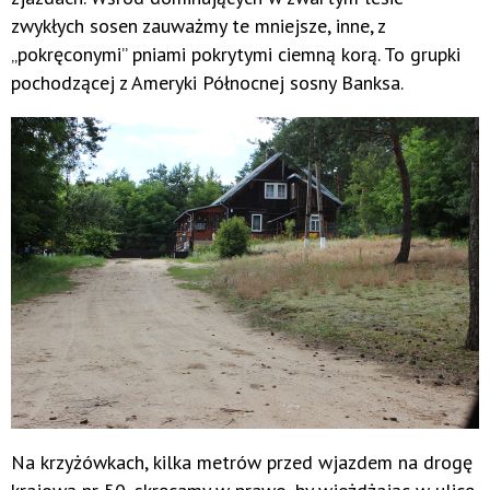
zwykłych sosen zauważmy te mniejsze, inne, z
„pokręconymi” pniami pokrytymi ciemną korą. To grupki
pochodzącej z Ameryki Północnej sosny Banksa.
Na krzyżówkach, kilka metrów przed wjazdem na drogę