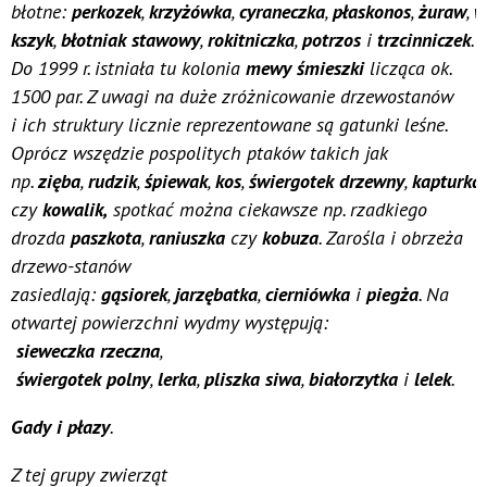
błotne:
perkozek
,
krzyżówka
,
cyraneczka
,
płaskonos
,
żuraw
,
w
kszyk
,
błotniak stawowy
,
rokitniczka
,
potrzos
i
trzcinniczek
.
Do 1999 r. istniała tu kolonia
mewy śmieszki
licząca ok.
1500 par. Z uwagi na duże zróżnicowanie drzewostanów
i ich struktury licznie reprezentowane są gatunki leśne.
Oprócz wszędzie pospolitych ptaków takich jak
np.
zięba
,
rudzik
,
śpiewak
,
kos
,
świergotek
drzewny
,
kapturka
czy
kowalik,
spotkać można ciekawsze np. rzadkiego
drozda
paszkota
,
raniuszka
czy
kobuza
. Zarośla i obrzeża
drzewo-stanów
zasiedlają:
gąsiorek
,
jarzębatka
,
cierniówka
i
piegża
. Na
otwartej powierzchni wydmy występują:
sieweczka
rzeczna
,
świergotek
polny
,
lerka
,
pliszka
siwa
,
białorzytka
i
lelek
.
Gady i płazy
.
Z tej grupy zwierząt