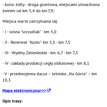
- kolor żółty - droga gruntowa, miejscami utwardzona
żwirem od km 5,4 do km.7,9;
Miejsca warte zatrzymania się:
- I - sosna "szczudlak" - km 5,0
- II - Rezerwat "Kules"- km 5,5 - km 7,5
- III - Wydmy Zielenieckie - km. 6,7 - km 7,3
- IV - zakłady produkcji cegły silikatowej - km 8,1
- V - przedwojenna dacza – letnisko „Na Górce” – km
10,3
Mapa elektroniczna>>>
Opis trasy: