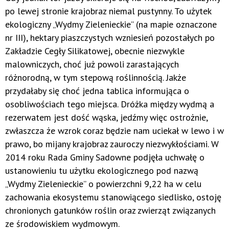
po lewej stronie krajobraz niemal pustynny. To użytek
ekologiczny „Wydmy Zielenieckie” (na mapie oznaczone
nr III), hektary piaszczystych wzniesień pozostałych po
Zakładzie Cegły Silikatowej, obecnie niezwykle
malowniczych, choć już powoli zarastających
różnorodną, w tym stepową roślinnością. Jakże
przydałaby się choć jedna tablica informująca o
osobliwościach tego miejsca. Dróżka między wydmą a
rezerwatem jest dość wąska, jedźmy więc ostrożnie,
zwłaszcza że wzrok coraz będzie nam uciekał w lewo i w
prawo, bo mijany krajobraz zauroczy niezwykłościami. W
2014 roku Rada Gminy Sadowne podjęła uchwałę o
ustanowieniu tu użytku ekologicznego pod nazwą
„Wydmy Zielenieckie” o powierzchni 9,22 ha w celu
zachowania ekosystemu stanowiącego siedlisko, ostoję
chronionych gatunków roślin oraz zwierząt związanych
ze środowiskiem wydmowym.