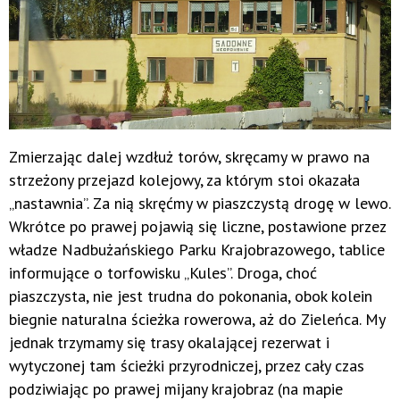
Zmierzając dalej wzdłuż torów, skręcamy w prawo na
strzeżony przejazd kolejowy, za którym stoi okazała
„nastawnia”. Za nią skręćmy w piaszczystą drogę w lewo.
Wkrótce po prawej pojawią się liczne, postawione przez
władze Nadbużańskiego Parku Krajobrazowego, tablice
informujące o torfowisku „Kules”. Droga, choć
piaszczysta, nie jest trudna do pokonania, obok kolein
biegnie naturalna ścieżka rowerowa, aż do Zieleńca. My
jednak trzymamy się trasy okalającej rezerwat i
wytyczonej tam ścieżki przyrodniczej, przez cały czas
podziwiając po prawej mijany krajobraz (na mapie