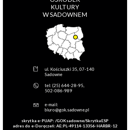
KULTURY
W SADOWNEM
ul. Kościuszki 35, 07-140
Sadowne
tel:
(25) 644-28-95
,
502-086-989
e-mail:
biuro@gok.sadowne.pl
skrytka e-PUAP: /GOKsadowne/SkrytkaESP
adres do e-Doręczeń: AE:PL-49114-13356-HARBR-12