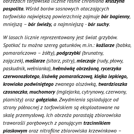
obrzeżach torfowiska licznie rośnie chroniona
kruszyna
pospolita
. Wśród borów sosnowych otaczających
torfowisko największą powierzchnię zajmuje
bór bagienny
,
mniejszą –
bór świeży,
a najmniejszą -
bór suchy
.
W lasach licznie reprezentowany jest świat grzybów.
Spotkać tu można szereg gatunków, m.in.:
koźlarze
(babka,
pomarańczowo – żółty),
podgrzybki
(brunatny,
zajączek),
maślarze
(sitarz, pstry),
mleczaje
(rudy, płowy,
paskudnik, wełnianka),
hełmówkę obrzeżoną
,
rycerzyka
czerwonozłotego
,
lisówkę pomarańczową
,
klejka lepkiego,
krowiaka podwiniętego
zwanego olszówką,
twardzioszka
czosnaczka
,
muchomory
(mglejarka, cytrynowy, czerwony,
plamisty) oraz
gałęziaka
. Zwydmienia sąsiadujące od
strony północnej z torfowiskiem są eksploatowane na
skalę przemysłową. Ich obrzeża porastają zbiorowiska
traworośli porębowych z panującym
trzcinnikiem
piaskowym
oraz nitrofilne zbiorowiska krzewinkowo –