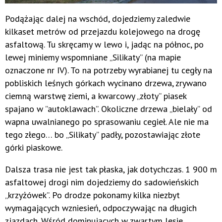
Podążając dalej na wschód, dojedziemy zaledwie
kilkaset metrów od przejazdu kolejowego na drogę
asfaltową. Tu skręcamy w lewo i, jadąc na północ, po
lewej miniemy wspomniane „Silikaty” (na mapie
oznaczone nr IV). To na potrzeby wyrabianej tu cegły na
pobliskich leśnych górkach wycinano drzewa, zrywano
ciemną warstwę ziemi, a kwarcowy „złoty” piasek
spajano w ”autoklawach”. Okoliczne drzewa „bielały” od
wapna uwalnianego po sprasowaniu cegieł. Ale nie ma
tego złego… bo „Silikaty” padły, pozostawiając złote
górki piaskowe.
Dalsza trasa nie jest tak płaska, jak dotychczas. 1 900 m
asfaltowej drogi nim dojedziemy do sadowieńskich
„krzyżówek”. Po drodze pokonamy kilka niezbyt
wymagających wzniesień, odpoczywając na długich
zjazdach. Wśród dominujących w zwartym lesie