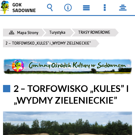
Wyszukiwarka
Narzędzia
Menu
Menu
pane
główne
szczegół
Turystyka
TRASY ROWEROWE
Mapa Strony
2 – TORFOWISKO „KULES” i „WYDMY ZIELENIECKIE”
2 – TORFOWISKO „KULES” I
„WYDMY ZIELENIECKIE”