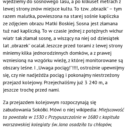
wjedziemy do sosnowego lasu, a po kilkuset metrach z
lewej strony znów miejsce kultu. To tzw. „obrazik” – tym
razem malutka, powieszona na starej sośnie kapliczka
ze zdjęciem obrazu Matki Boskiej. Sosna jest złamana
tuż nad kapliczką. To w czasie jednej z potężnych wichur
wiatr tak złamał sosnę, a wiszący na niej od dziesiątek
lat „obrazek” ocalał. Jeszcze przed torami z lewej strony
miniemy kilka jednorodzinnych domków, a z prawej
wzniesioną na wzgórku wieżę, z której monitorowane są
obszary leśne. I „Uwaga pociąg!”!!!!, ostrożnie upewnijmy
się, czy nie nadjeżdża pociąg i pokonajmy niestrzeżony
przejazd kolejowy. Przejechaliśmy już 3 240 m, a
jeszcze trochę przed nami.
Za przejazdem kolejowym rozpoczynają się
zabudowania Sokółki. Mówi o niej wikipedia:
Miejscowość
ta powstała w 1530 r. Przypuszczalnie w 1680 r. kapituła
warszawskiej kolegiaty św. Jana osadziła tu chłopów,