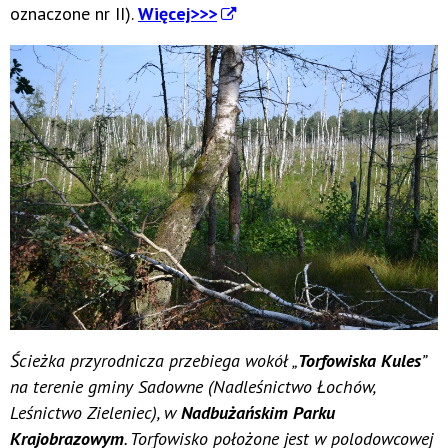
oznaczone nr II).
Więcej>>>
Ścieżka przyrodnicza przebiega wokół „
Torfowiska Kules
”
na terenie gminy Sadowne (Nadleśnictwo Łochów,
Leśnictwo Zieleniec), w
Nadbużańskim Parku
Krajobrazowym
. Torfowisko położone jest w polodowcowej