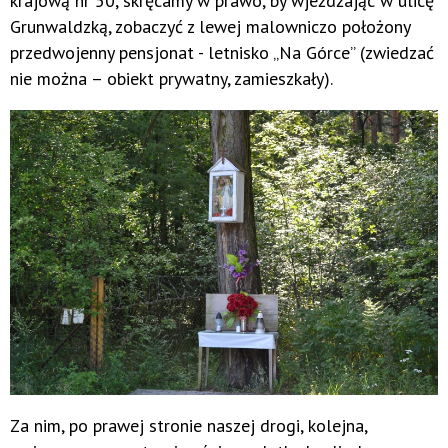
krajową nr 50, skręcamy w prawo, by wjeżdżając w ulicę
Grunwaldzką, zobaczyć z lewej malowniczo położony
przedwojenny pensjonat - letnisko „Na Górce” (zwiedzać
nie można – obiekt prywatny, zamieszkały).
Za nim, po prawej stronie naszej drogi, kolejna,