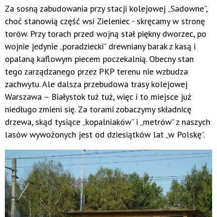
Za sosną zabudowania przy stacji kolejowej „Sadowne”,
choć stanowią część wsi Zieleniec - skręcamy w stronę
torów. Przy torach przed wojną stał piękny dworzec, po
wojnie jedynie „poradziecki” drewniany barak z kasą i
opalaną kaflowym piecem poczekalnią. Obecny stan
tego zarządzanego przez PKP terenu nie wzbudza
zachwytu. Ale dalsza przebudowa trasy kolejowej
Warszawa – Białystok tuż tuż, więc i to miejsce już
niedługo zmieni się. Za torami zobaczymy składnicę
drzewa, skąd tysiące „kopalniaków” i „metrów” z naszych
lasów wywożonych jest od dziesiątków lat „w Polskę”.