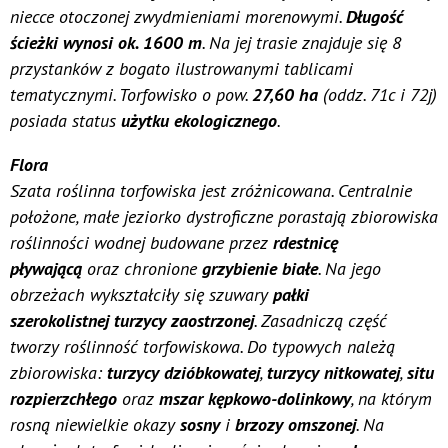
niecce otoczonej zwydmieniami morenowymi.
Długość
ścieżki wynosi ok. 1600 m
. Na jej trasie znajduje się 8
przystanków z bogato ilustrowanymi tablicami
tematycznymi. Torfowisko o pow.
27,60 ha
(oddz. 71c i 72j)
posiada status
użytku ekologicznego
.
Flora
Szata roślinna torfowiska jest zróżnicowana. Centralnie
położone, małe jeziorko dystroficzne porastają zbiorowiska
roślinności wodnej budowane przez
rdestnicę
pływającą
oraz chronione
grzybienie białe
. Na jego
obrzeżach wykształciły się szuwary
pałki
szerokolistnej
turzycy zaostrzonej
. Zasadniczą część
tworzy roślinność torfowiskowa. Do typowych należą
zbiorowiska:
turzycy dzióbkowatej
,
turzycy nitkowatej
,
situ
rozpierzchłego
oraz
mszar kępkowo-dolinkowy
, na którym
rosną niewielkie okazy
sosny
i
brzozy omszonej
. Na