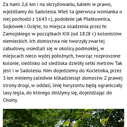
Za nami 2,6 km i na skrzyżowaniu, łukiem w prawo,
wjeżdżamy do Sadolesia. Wieś ta (pierwsza wzmianka o
niej pochodzi z 1643 r.), podobnie jak Płatkownica,
Sojkówek i Ocięte, to miejsca osadzenia przez hr.
Zamojskiego w początkach XIX (od 1828 r.) kolonistów
niemieckich. Ich domostwa nie tworzyły zwartej
zabudowy, osiedlali się w okolicy podmokłej, w
miejscach nieco wyżej położnych, tworząc rozproszone
kolonie, siedlisko od siedliska dzieliły setki metrów. Tak
jest i w Sadolesiu. Nim dojedziemy do Kocielnika, przez
3 km miniemy zaledwie kilkadziesiąt domostw. Z prawej
strony drogi, w oddali, linię horyzontu będą ograniczały
lasy Jegla, do którego zbliżymy się, dojeżdżając do
Choiny.