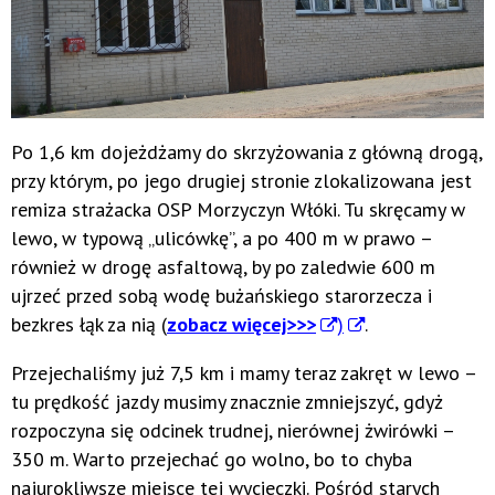
Po 1,6 km dojeżdżamy do skrzyżowania z główną drogą,
przy którym, po jego drugiej stronie zlokalizowana jest
remiza strażacka OSP Morzyczyn Włóki. Tu skręcamy w
lewo, w typową „ulicówkę”, a po 400 m w prawo –
również w drogę asfaltową, by po zaledwie 600 m
ujrzeć przed sobą wodę bużańskiego starorzecza i
bezkres łąk za nią (
zobacz więcej>>>
)
.
Przejechaliśmy już 7,5 km i mamy teraz zakręt w lewo –
tu prędkość jazdy musimy znacznie zmniejszyć, gdyż
rozpoczyna się odcinek trudnej, nierównej żwirówki –
350 m. Warto przejechać go wolno, bo to chyba
najurokliwsze miejsce tej wycieczki. Pośród starych