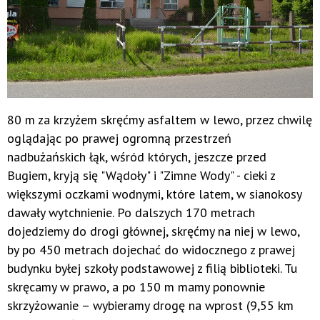
80 m za krzyżem skręćmy asfaltem w lewo, przez chwilę
oglądając po prawej ogromną przestrzeń
nadbużańskich łąk, wśród których, jeszcze przed
Bugiem, kryją się "Wądoły" i "Zimne Wody" - cieki z
większymi oczkami wodnymi, które latem, w sianokosy
dawały wytchnienie. Po dalszych 170 metrach
dojedziemy do drogi głównej, skręćmy na niej w lewo,
by po 450 metrach dojechać do widocznego z prawej
budynku byłej szkoły podstawowej z filią biblioteki. Tu
skręcamy w prawo, a po 150 m mamy ponownie
skrzyżowanie – wybieramy drogę na wprost (9,55 km