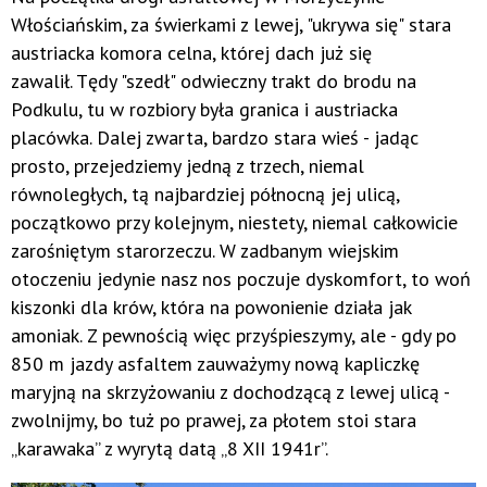
Włościańskim, za świerkami z lewej, "ukrywa się" stara
austriacka komora celna, której dach już się
zawalił. Tędy "szedł" odwieczny trakt do brodu na
Podkulu, tu w rozbiory była granica i austriacka
placówka. Dalej zwarta, bardzo stara wieś - jadąc
prosto, przejedziemy jedną z trzech, niemal
równoległych, tą najbardziej północną jej ulicą,
początkowo przy kolejnym, niestety, niemal całkowicie
zarośniętym starorzeczu. W zadbanym wiejskim
otoczeniu jedynie nasz nos poczuje dyskomfort, to woń
kiszonki dla krów, która na powonienie działa jak
amoniak. Z pewnością więc przyśpieszymy, ale - gdy po
850 m jazdy asfaltem zauważymy nową kapliczkę
maryjną na skrzyżowaniu z dochodzącą z lewej ulicą -
zwolnijmy, bo tuż po prawej, za płotem stoi stara
„karawaka” z wyrytą datą „8 XII 1941r”.