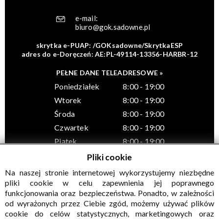
e-mail:
biuro@gok.sadowne.pl
skrytka e-PUAP: /GOKsadowne/SkrytkaESP
adres do e-Doręczeń: AE:PL-49114-13356-HARBR-12
PEŁNE DANE TELEADRESOWE »
Poniedziałek
8:00 - 19:00
Wtorek
8:00 - 19:00
Środa
8:00 - 19:00
Czwartek
8:00 - 19:00
Piątek
8:00 - 19:00
Pliki cookie
Na naszej stronie internetowej wykorzystujemy niezbędne
pliki cookie w celu zapewnienia jej poprawnego
funkcjonowania oraz bezpieczeństwa. Ponadto, w zależności
© Wszelkie prawa zastrzeżone, Gminny Ośrodek Kultury w
od wyrażonych przez Ciebie zgód, możemy używać plików
Sadownem
cookie do celów statystycznych, marketingowych oraz