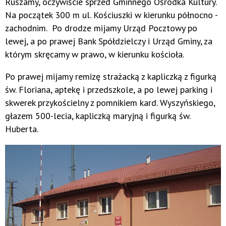
Ruszamy, oczywiście sprzed Gminnego Ośrodka Kultury.
Na początek 300 m ul. Kościuszki w kierunku północno -
zachodnim. Po drodze mijamy Urząd Pocztowy po
lewej, a po prawej Bank Spółdzielczy i Urząd Gminy, za
którym skręcamy w prawo, w kierunku kościoła.
Po prawej mijamy remizę strażacką z kapliczką z figurką
św. Floriana, aptekę i przedszkole, a po lewej parking i
skwerek przykościelny z pomnikiem kard. Wyszyńskiego,
głazem 500-lecia, kapliczką maryjną i figurką św.
Huberta.