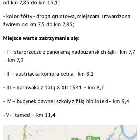
od km 7,85 do km 15,1;
- kolor żółty - droga gruntowa, miejscami utwardzona
żwirem od km 7,5 do km 7,85;
Miejsca warte zatrzymania się:
- I – starorzecze z panoramą nadbużańskich łąk: - km 7,7
– km 7,9
- II – austriacka komora celna - km 8,1
- III – karawaka z datą 8 XII 1941 – km 8,7
- IV – budynek dawnej szkoły z filią biblioteki– km 9,4
- V - Itamed – km 11,4