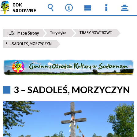
Wyszukiwarka
Narzędzia
Menu
Menu
pane
główne
szczegół
Turystyka
TRASY ROWEROWE
Mapa Strony
3 – SADOLEŚ, MORZYCZYN
3 – SADOLEŚ, MORZYCZYN