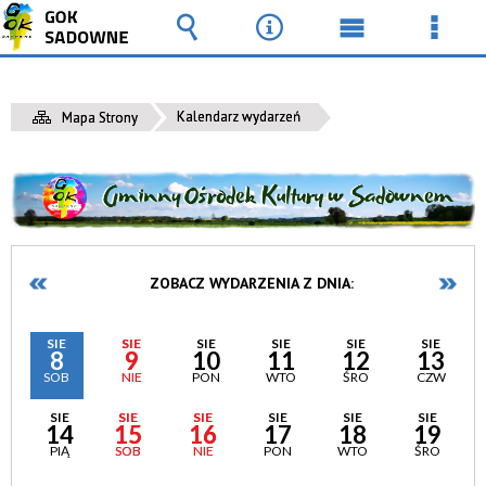
Wyszukiwarka
Narzędzia
Menu
Men
główne
szcz
Kalendarz wydarzeń
Mapa Strony
ZOBACZ WYDARZENIA Z DNIA:
SIE
SIE
SIE
SIE
SIE
SIE
8
9
10
11
12
13
SOB
NIE
PON
WTO
ŚRO
CZW
SIE
SIE
SIE
SIE
SIE
SIE
14
15
16
17
18
19
PIĄ
SOB
NIE
PON
WTO
ŚRO