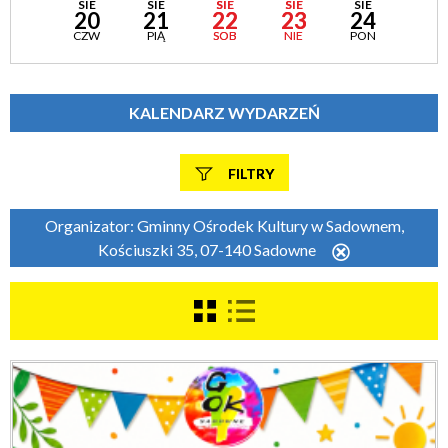
SIE
SIE
SIE
SIE
SIE
20
21
22
23
24
CZW
PIĄ
SOB
NIE
PON
KALENDARZ WYDARZEŃ
FILTRY
Szukana fraza
Organizator:
Gminny Ośrodek Kultury w Sadownem,
Kościuszki 35, 07-140 Sadowne
Usuń
ten
filtr
Kategoria
Trwające w zakresie
—