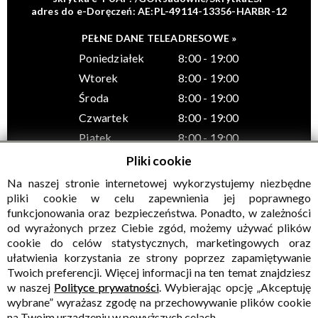
adres do e-Doręczeń: AE:PL-49114-13356-HARBR-12
PEŁNE DANE TELEADRESOWE »
Poniedziałek
8:00 - 19:00
Wtorek
8:00 - 19:00
Środa
8:00 - 19:00
Czwartek
8:00 - 19:00
Piątek
8:00 - 19:00
Pliki cookie
Na naszej stronie internetowej wykorzystujemy niezbędne
pliki cookie w celu zapewnienia jej poprawnego
funkcjonowania oraz bezpieczeństwa. Ponadto, w zależności
© Wszelkie prawa zastrzeżone, Gminny Ośrodek Kultury w
od wyrażonych przez Ciebie zgód, możemy używać plików
Sadownem
cookie do celów statystycznych, marketingowych oraz
ułatwienia korzystania ze strony poprzez zapamiętywanie
Twoich preferencji. Więcej informacji na ten temat znajdziesz
w naszej
Polityce prywatności
. Wybierając opcję „Akceptuję
wybrane” wyrażasz zgodę na przechowywanie plików cookie
na Twoim urządzeniu w powyższych celach.