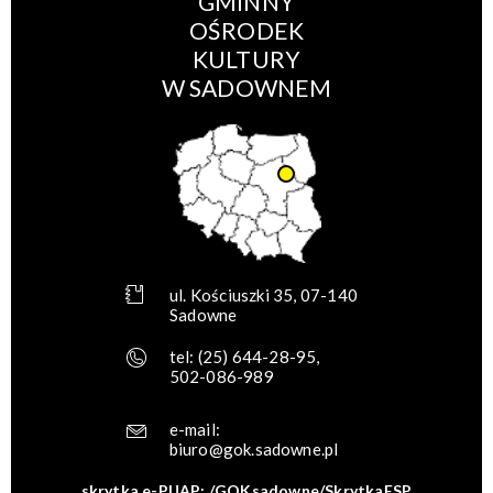
GMINNY
OŚRODEK
KULTURY
W SADOWNEM
ul. Kościuszki 35, 07-140
Sadowne
tel:
(25) 644-28-95
,
502-086-989
e-mail:
biuro@gok.sadowne.pl
skrytka e-PUAP: /GOKsadowne/SkrytkaESP