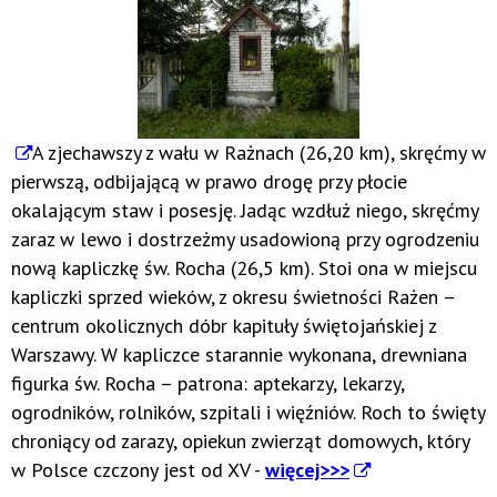
A zjechawszy z wału w Rażnach (26,20 km), skręćmy w
pierwszą, odbijającą w prawo drogę przy płocie
okalającym staw i posesję. Jadąc wzdłuż niego, skręćmy
zaraz w lewo i dostrzeżmy usadowioną przy ogrodzeniu
nową kapliczkę św. Rocha (26,5 km). Stoi ona w miejscu
kapliczki sprzed wieków, z okresu świetności Rażen –
centrum okolicznych dóbr kapituły świętojańskiej z
Warszawy. W kapliczce starannie wykonana, drewniana
figurka św. Rocha – patrona: aptekarzy, lekarzy,
ogrodników, rolników, szpitali i więźniów. Roch to święty
chroniący od zarazy, opiekun zwierząt domowych, który
w Polsce czczony jest od XV -
więcej>>>