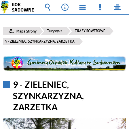
Wyszukiwarka
Narzędzia
Menu
Menu
pane
główne
szczegół
Turystyka
TRASY ROWEROWE
Mapa Strony
9 - ZIELENIEC, SZYNKARZYZNA, ZARZETKA
9 - ZIELENIEC,
SZYNKARZYZNA,
ZARZETKA