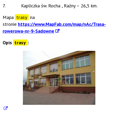
7. Kapliczka św. Rocha , Rażny – 26,5 km.
Mapa
trasy
na
stronie
https://www.MapFab.com/map/nAc/Trasa-
rowerowa-nr-9-Sadowne
Opis
trasy
: