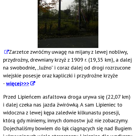
Zarzetce zwróćmy uwagę na mijany z lewej nobliwy,
przydrożny, drewniany krzyż z 1909 r. (19,35 km), a dalej
na swobodnie, „luźno” i coraz dalej od drogi rozrzucone
wiejskie posesje oraz kapliczki i przydrożne krzyże
-
więcej>>>
Przed Lipieńcem asfaltowa droga urywa się (22,07 km)
i dalej czeka nas jazda żwirówką. A sam Lipieniec to
widoczna z lewej kępa zaledwie kilkunastu posesji,
którą gdy miniemy, innych domostw już nie zobaczymy.
Dojechaliśmy bowiem do łąk ciągnących się nad Bugiem