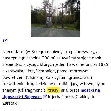
Nieco dalej (w Brzegu) miniemy sklep spożywczy, a
następnie (niespełna 300 m) zauważmy stojące obok
siebie dwa krzyże, z których jeden to wzniesiona w 1885
r. karawaka – krzyż chroniący przed „morowym”
powietrzem (16,6 km). Za krzyżami granica wsi i
rozwidlenie dróg. Jedziemy tą odbijającą w lewo, by po
znanym już fragmencie
trasy
nr 6 przez
mostki na
Ugoszczy i Bojewce
dojechać przez Grabiny do
Zarzetki.