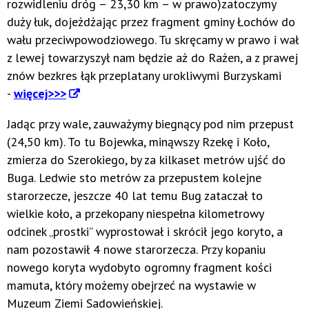
rozwidleniu dróg – 23,30 km – w prawo)zatoczymy
duży łuk, dojeżdżając przez fragment gminy Łochów do
wału przeciwpowodziowego. Tu skręcamy w prawo i wał
z lewej towarzyszył nam będzie aż do Rażen, a z prawej
znów bezkres łąk przeplatany urokliwymi Burzyskami
-
więcej>>>
Jadąc przy wale, zauważymy biegnący pod nim przepust
(24,50 km). To tu Bojewka, minąwszy Rzekę i Koło,
zmierza do Szerokiego, by za kilkaset metrów ujść do
Buga. Ledwie sto metrów za przepustem kolejne
starorzecze, jeszcze 40 lat temu Bug zataczał to
wielkie koło, a przekopany niespełna kilometrowy
odcinek „prostki” wyprostował i skrócił jego koryto, a
nam pozostawił 4 nowe starorzecza. Przy kopaniu
nowego koryta wydobyto ogromny fragment kości
mamuta, który możemy obejrzeć na wystawie w
Muzeum Ziemi Sadowieńskiej.