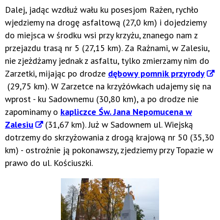
Dalej, jadąc wzdłuż wału ku posesjom Rażen, rychło
wjedziemy na drogę asfaltową (27,0 km) i dojedziemy
do miejsca w środku wsi przy krzyżu, znanego nam z
przejazdu trasą nr 5 (27,15 km). Za Rażnami, w Zalesiu,
nie zjeżdżamy jednak z asfaltu, tylko zmierzamy nim do
Zarzetki, mijając po drodze
dębowy pomnik przyrody
(29,75 km). W Zarzetce na krzyżówkach udajemy się na
wprost - ku Sadownemu (30,80 km), a po drodze nie
zapominamy o
kapliczce Św. Jana Nepomucena w
Zalesiu
(31,67 km). Już w Sadownem ul. Wiejską
dotrzemy do skrzyżowania z drogą krajową nr 50 (35,30
km) - ostrożnie ją pokonawszy, zjedziemy przy Topazie w
prawo do ul. Kościuszki.