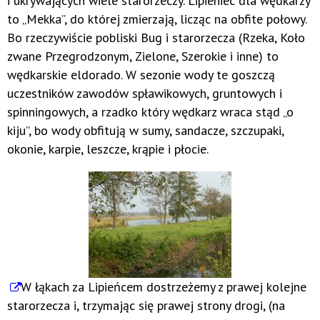
i ukrywających wiele starorzeczy. Lipieniec dla wędkarzy
to „Mekka”, do której zmierzają, licząc na obfite połowy.
Bo rzeczywiście pobliski Bug i starorzecza (Rzeka, Koło
zwane Przegrodzonym, Zielone, Szerokie i inne) to
wędkarskie eldorado. W sezonie wody te goszczą
uczestników zawodów spławikowych, gruntowych i
spinningowych, a rzadko który wędkarz wraca stąd „o
kiju”, bo wody obfitują w sumy, sandacze, szczupaki,
okonie, karpie, leszcze, krąpie i płocie.
W łąkach za Lipieńcem dostrzeżemy z prawej kolejne
starorzecza i, trzymając się prawej strony drogi, (na