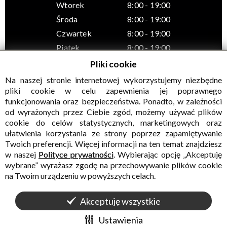
Wtorek
8:00 - 19:00
Środa
8:00 - 19:00
Czwartek
8:00 - 19:00
Piątek
8:00 - 19:00
Pliki cookie
Na naszej stronie internetowej wykorzystujemy niezbędne
pliki cookie w celu zapewnienia jej poprawnego
funkcjonowania oraz bezpieczeństwa. Ponadto, w zależności
© Wszelkie prawa zastrzeżone, Gminny Ośrodek Kultury w
od wyrażonych przez Ciebie zgód, możemy używać plików
Sadownem
cookie do celów statystycznych, marketingowych oraz
ułatwienia korzystania ze strony poprzez zapamiętywanie
Twoich preferencji. Więcej informacji na ten temat znajdziesz
w naszej
Polityce prywatności
. Wybierając opcję „Akceptuję
wybrane” wyrażasz zgodę na przechowywanie plików cookie
na Twoim urządzeniu w powyższych celach.
Akceptuję wszystkie
WALIDACJA:
HTML5
+
CSS3
+
WCAG 2.1
WYKONANIE
CONCEPT
INTERMEDIA
Ustawienia