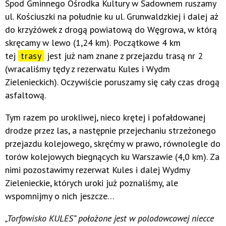
Spod Gminnego Ośrodka Kultury w Sadownem ruszamy
ul. Kościuszki na południe ku ul. Grunwaldzkiej i dalej aż
do krzyżówek z drogą powiatową do Węgrowa, w którą
skręcamy w lewo (1,24 km). Początkowe 4 km
tej
trasy
jest już nam znane z przejazdu trasą nr 2
(wracaliśmy tędy z rezerwatu Kules i Wydm
Zielenieckich). Oczywiście poruszamy się cały czas drogą
asfaltową.
Tym razem po urokliwej, nieco krętej i pofałdowanej
drodze przez las, a następnie przejechaniu strzeżonego
przejazdu kolejowego, skręćmy w prawo, równolegle do
torów kolejowych biegnących ku Warszawie (4,0 km). Za
nimi pozostawimy rezerwat Kules i dalej Wydmy
Zielenieckie, których uroki już poznaliśmy, ale
wspomnijmy o nich jeszcze…
„Torfowisko KULES” położone jest w polodowcowej niecce