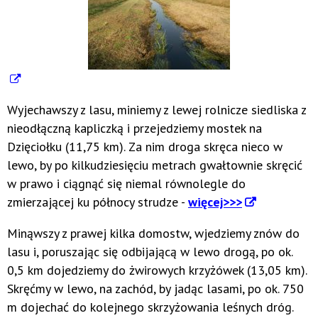
Wyjechawszy z lasu, miniemy z lewej rolnicze siedliska z
nieodłączną kapliczką i przejedziemy mostek na
Dzięciołku (11,75 km). Za nim droga skręca nieco w
lewo, by po kilkudziesięciu metrach gwałtownie skręcić
w prawo i ciągnąć się niemal równolegle do
zmierzającej ku północy strudze -
więcej>>>
Minąwszy z prawej kilka domostw, wjedziemy znów do
lasu i, poruszając się odbijającą w lewo drogą, po ok.
0,5 km dojedziemy do żwirowych krzyżówek (13,05 km).
Skręćmy w lewo, na zachód, by jadąc lasami, po ok. 750
m dojechać do kolejnego skrzyżowania leśnych dróg.