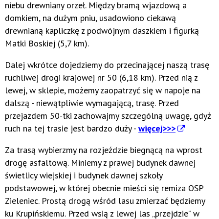
niebu drewniany orzeł. Między bramą wjazdową a
domkiem, na dużym pniu, usadowiono ciekawą
drewnianą kapliczkę z podwójnym daszkiem i figurką
Matki Boskiej (5,7 km).
Dalej wkrótce dojedziemy do przecinającej naszą trasę
ruchliwej drogi krajowej nr 50 (6,18 km). Przed nią z
lewej, w sklepie, możemy zaopatrzyć się w napoje na
dalszą - niewątpliwie wymagającą, trasę. Przed
przejazdem 50-tki zachowajmy szczególną uwagę, gdyż
ruch na tej trasie jest bardzo duży -
więcej>>>
Za trasą wybierzmy na rozjeździe biegnącą na wprost
drogę asfaltową. Miniemy z prawej budynek dawnej
świetlicy wiejskiej i budynek dawnej szkoły
podstawowej, w której obecnie mieści się remiza OSP
Zieleniec. Prostą drogą wśród lasu zmierzać będziemy
ku Krupińskiemu. Przed wsią z lewej las „przejdzie” w