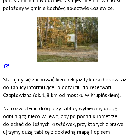
porostami. Mijany odcinek lasu jest niemal w całości
położony w gminie Łochów, sołectwie Łosiewice.
Starajmy się zachować kierunek jazdy ku zachodowi aż
do tablicy informującej o dotarciu do rezerwatu
Czaplowizna (ok. 1,8 km od mostku w Krupińskiem).
Na rozwidleniu dróg przy tablicy wybierzmy drogę
odbijającą nieco w lewo, aby po ponad kilometrze
dojechać do leśnych krzyżówek, przy których z prawej
ujrzymy dużą tablicę z dokładną mapą i opisem