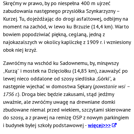
Skręćmy w prawo, by po niespełna 400 m ujrzeć
zabudowania następnego przysiółka Szynkarzyzny –
Kurzej. Tu, dojeżdżając do drogi asfaltowej, odbijmy na
moment na zachód, w lewo ku Brzuzie (14,4 km). Warto
bowiem popodziwiać piękną, ceglaną, jedną z
najokazalszych w okolicy kapliczkę z 1909 r. i wzniesiony
obok niej krzyż.
Zawróćmy na wschód ku Sadownemu, by, minąwszy
„Kurzą” i mostek na Dzięciołku (14,85 km), zauważyć po
lewej nieco oddalone od szosy siedliska „Górki”, a
następnie wjechać w domostwa Sękary (
powstanie wsi –
1756 r.
). Droga biec będzie zakusami, stąd jedźmy
uważnie, ale zwróćmy uwagę na drewniane domki
zbudowane niemal przed wiekiem, szczytami skierowane
do szosy, a z prawej na remizę OSP z nowym parkingiem
i budynek byłej szkoły podstawowej -
więcej>>>