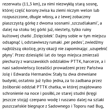
rezerwatu (11,3 km), za nimi niezwykłą starą sosnę,
której część korony zwisa ku ziemi niczym welon lub
rozpuszczone, długie włosy, a z lewej zobaczmy
piaszczystą górkę z dwoma sosnami „szczudlakami”, a
dalej na stoku tej górki już, niestety, tylko ruiny
kultowej chatki „Dzięciołek”. Dajmy sobie w tym miejscu
odsapnąć i, odstawiwszy rumaki „per pedes”, zwiedźmy
najbliższą okolicę, przy okazji nie zapominając „uzupełnić
płyny”. Przez dziesiątki lat do tego miejsca zmierzali
piechurzy z warszawskich oddziałów PTTK, harcerze, a i
nasi sadowieńscy licealiści prowadzeni przez Państwa
Jolę i Edwarda Hermanów. Stały tu dwa drewniane
budynki, ostatnio już tylko jedna, za to zadbana przez
żoliborski oddział PTTK chatka, w której znajdowano
schronienie na noce i posiłki, ze starej studni (kręgi
jeszcze stoją) czerpano wodę i ruszano dalej na szlaki
puszczańskie biegnące z Sadownego i Toporu nad Bug,