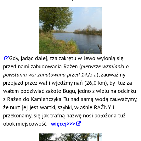
Gdy, jadąc dalej, zza zakrętu w lewo wyłonią się
przed nami zabudowania Rażen (
pierwsze wzmianki o
powstaniu wsi zanotowano przed 1425 r.
), zauważmy
przejazd przez wał i wjedźmy nań (26,0 km), by tuż za
wałem podziwiać zakole Bugu, jedno z wielu na odcinku
z Rażen do Kamieńczyka. Tu nad samą wodą zauważymy,
że nurt jej jest wartki, szybki, właśnie RAŹNY i
przekonamy, się jak trafną nazwę nosi położona tuż
obok miejscowość -
więcej>>>