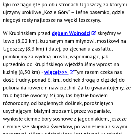
łąki rozciągnięte po obu stronach Ugoszczy, za którymi
ujrzymy urokliwe „Kozie Góry” – leśne pasemko, gdzie
niegdyś rosły najlepsze na wędki leszczyny.
W Krupińskiem przed
dębem Wolności
skręćmy w
lewo (8,02 km), ku znanym nam młynowi, mostkowi na
Ugoszczy (8,3 km) i dalej, po zjechaniu z asfaltu,
pomknijmy za wydmą prosto, wspominając, jak
uprzednio do Krupińskiego wjeżdżaliśmy wprost na
kuźnię (8,50 km) -
więcej>>>
Tym razem czeka nas
dość trudny, ponad 6. km., odcinek drogą o ciężkiej do
pokonania rowerem nawierzchni. Za to gwarantujemy, że
trud będzie owocny. Mijany las będzie bowiem
różnorodny, od bagiennych dolinek, porośniętych
usychającymi białymi brzozami, przez wspaniałe,
wyniosłe ciemne bory sosnowe z jagodniakiem, jeszcze
ciemniejsze skupiska świerków, po wzniesienia z siwymi