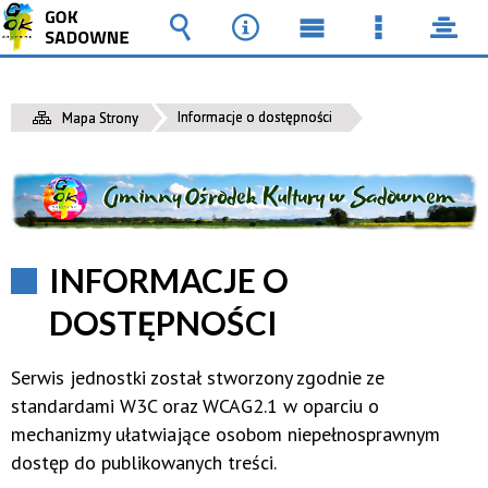
Wyszukiwarka
Narzędzia
Menu
Menu
pane
główne
szczegół
Informacje o dostępności
Mapa Strony
INFORMACJE O
DOSTĘPNOŚCI
Serwis jednostki został stworzony zgodnie ze
standardami W3C oraz WCAG2.1 w oparciu o
mechanizmy ułatwiające osobom niepełnosprawnym
dostęp do publikowanych treści.