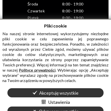
Środa
8:00 - 19:00
Czwartek
8:00 - 19:00
Piątek
8:00 - 19:00
Pliki cookie
Na naszej stronie internetowej wykorzystujemy niezbędne
pliki cookie w celu zapewnienia jej poprawnego
funkcjonowania oraz bezpieczeństwa. Ponadto, w zależności
© Wszelkie prawa zastrzeżone, Gminny Ośrodek Kultury w
od wyrażonych przez Ciebie zgód, możemy używać plików
Sadownem
cookie do celów statystycznych, marketingowych oraz
ułatwienia korzystania ze strony poprzez zapamiętywanie
Twoich preferencji. Więcej informacji na ten temat znajdziesz
w naszej
Polityce prywatności
. Wybierając opcję „Akceptuję
wybrane” wyrażasz zgodę na przechowywanie plików cookie
na Twoim urządzeniu w powyższych celach.
Akceptuję wszystkie
WALIDACJA:
HTML5
+
CSS3
+
WCAG 2.1
WYKONANIE
CONCEPT
INTERMEDIA
Ustawienia