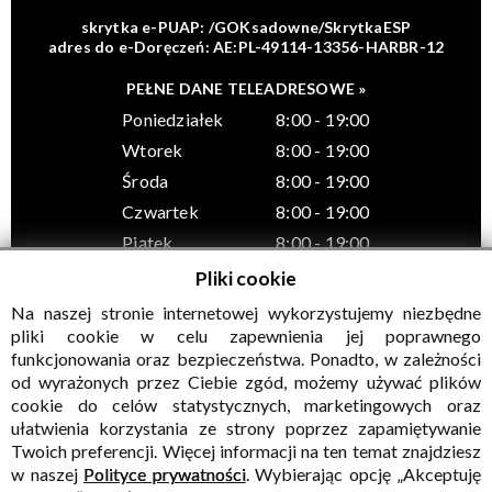
skrytka e-PUAP: /GOKsadowne/SkrytkaESP
adres do e-Doręczeń: AE:PL-49114-13356-HARBR-12
PEŁNE DANE TELEADRESOWE »
Poniedziałek
8:00 - 19:00
Wtorek
8:00 - 19:00
Środa
8:00 - 19:00
Czwartek
8:00 - 19:00
Piątek
8:00 - 19:00
Pliki cookie
Na naszej stronie internetowej wykorzystujemy niezbędne
pliki cookie w celu zapewnienia jej poprawnego
funkcjonowania oraz bezpieczeństwa. Ponadto, w zależności
© Wszelkie prawa zastrzeżone, Gminny Ośrodek Kultury w
od wyrażonych przez Ciebie zgód, możemy używać plików
Sadownem
cookie do celów statystycznych, marketingowych oraz
ułatwienia korzystania ze strony poprzez zapamiętywanie
Twoich preferencji. Więcej informacji na ten temat znajdziesz
w naszej
Polityce prywatności
. Wybierając opcję „Akceptuję