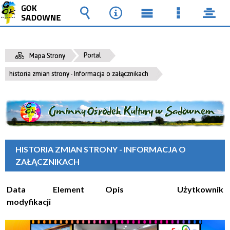
Wyszukiwarka
Narzędzia
Menu
Menu
pane
główne
szczegół
Portal
Mapa Strony
historia zmian strony - Informacja o załącznikach
HISTORIA ZMIAN STRONY - INFORMACJA O
ZAŁĄCZNIKACH
Data
Element
Opis
Użytkownik
modyfikacji